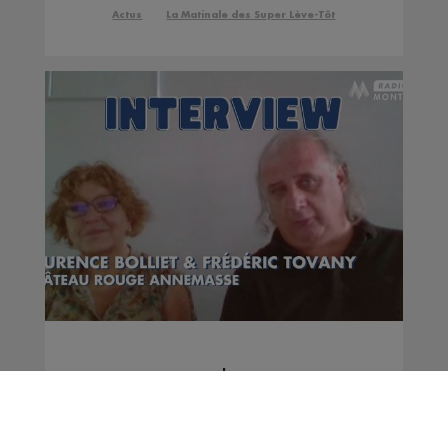
Actus
La Matinale des Super Lève-Tôt
Interview | Laurence
Bolliet & Frédéric
Tovany - Château