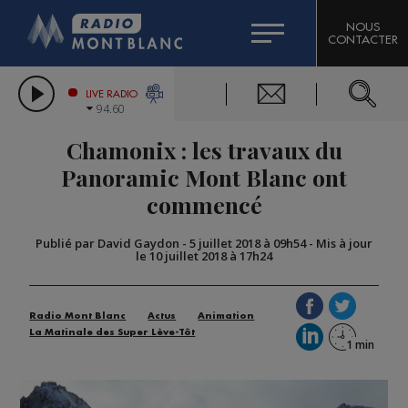
HOROSCOPE
CITIZEN MACHINERY
NOUS
CONTACTER
COMPAGNIE DU MONT-BLANC
LES CHRONIQUES DE L'EXPERT
GRAND MASSIF DOMAINES SKIABLES
LIVE RADIO
94.60
BORINI
Chamonix : les travaux du
BIGARD
Panoramic Mont Blanc ont
commencé
Publié par David Gaydon
-
5 juillet 2018 à 09h54
-
Mis à jour
le 10 juillet 2018 à 17h24
Radio Mont Blanc
Actus
Animation
La Matinale des Super Lève-Tôt