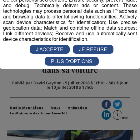
and debug; Technically deliver ads or content. These
technologies may process personal data such as IP address
and browsing data to offer following functionalities: Actively
Partager sur Twitter
scan device characteristics for identification; Use precise
geolocation data; Match and combine offline data sources;
Link different devices; Receive and use automatically-sent
device characteristics for identification.
J'ACCEPTE
JE REFUSE
Albertville : une mère laisse son
enfant de 22 mois en plein soleil
PLUS D'OPTIONS
dans sa voiture
Publié par David Gaydon
-
5 juillet 2018 à 10h01
-
Mis à jour
le 10 juillet 2018 à 17h05
Radio Mont Blanc
Actus
Animation
La Matinale des Super Lève-Tôt