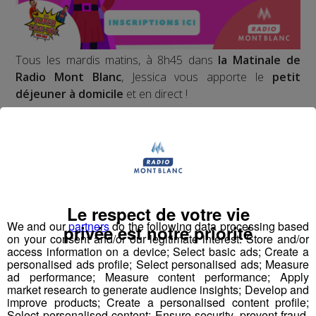
Tous les mardis matins, à 8h45 dans
la Matinale de
Radio Mont Blanc
, Jessica vous apporte le
petit
déjeuner à domicile
et en direct !
Croissants, pains au chocolat et bonne humeur, les
ingrédients parfaits pour bien démarrer la journée !
Qui sait, vous serez peut-être le prochain à ouvrir vos
portes à Jessica ?
Le respect de votre vie
We and our
partners
do the following data processing based
privée est notre priorité
Inscrivez-vous ici
on your consent and/or our legitimate interest: Store and/or
access information on a device; Select basic ads; Create a
personalised ads profile; Select personalised ads; Measure
ad performance; Measure content performance; Apply
market research to generate audience insights; Develop and
Partager sur Facebook
improve products; Create a personalised content profile;
Select personalised content; Ensure security, prevent fraud,