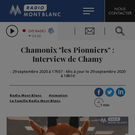
HOROSCOPE
CITIZEN MACHINERY
NOUS
CONTACTER
COMPAGNIE DU MONT-BLANC
LES CHRONIQUES DE L'EXPERT
GRAND MASSIF DOMAINES SKIABLES
LIVE RADIO
94.60
BORINI
Chamonix "les Pionniers" :
BIGARD
Interview de Chamy
-
29 septembre 2020 à 17h57
-
Mis à jour le 29 septembre 2020
à 18h10
Radio Mont Blanc
Animation
La Famille Radio Mont Blanc