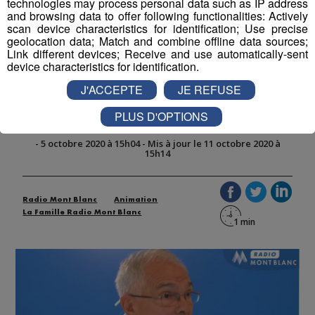
technologies may process personal data such as IP address
and browsing data to offer following functionalities: Actively
Partager sur Twitter
scan device characteristics for identification; Use precise
geolocation data; Match and combine offline data sources;
Link different devices; Receive and use automatically-sent
device characteristics for identification.
Sallanches : "Je veux maigrir mais
J'ACCEPTE
JE REFUSE
j'aime manger "
PLUS D'OPTIONS
-
5 octobre 2020 à 15h04
-
Mis à jour le 11 octobre 2020 à
15h14
Radio Mont Blanc
Animation
La Famille Radio Mont Blanc