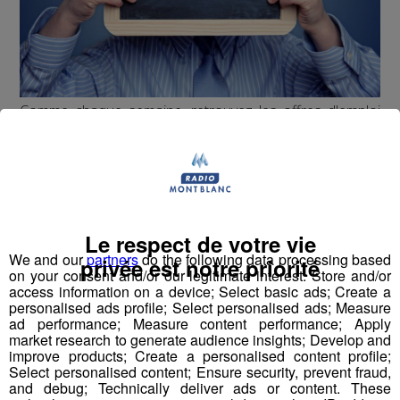
Comme chaque semaine, retrouvez les offres d'emploi
de votre région !
Hôte de caisse (H / F)
Conducteur de pelle (H / F)
Le respect de votre vie
We and our
partners
do the following data processing based
privée est notre priorité
Agent des services hospitaliers en SSR (H / F)
on your consent and/or our legitimate interest: Store and/or
access information on a device; Select basic ads; Create a
personalised ads profile; Select personalised ads; Measure
ad performance; Measure content performance; Apply
Partager sur Facebook
market research to generate audience insights; Develop and
improve products; Create a personalised content profile;
Select personalised content; Ensure security, prevent fraud,
and debug; Technically deliver ads or content. These