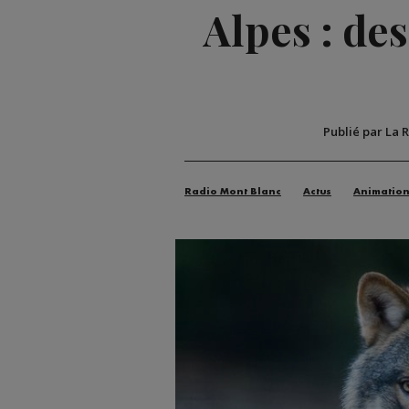
Alpes : des
Publié par La 
Radio Mont Blanc
Actus
Animatio