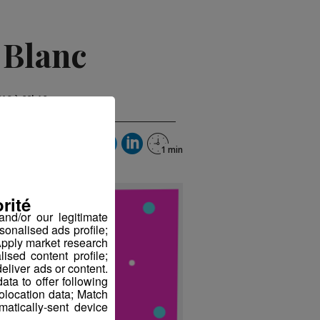
 Blanc
018 à 09h10
rité
nd/or our legitimate
sonalised ads profile;
pply market research
sed content profile;
eliver ads or content.
ta to offer following
eolocation data; Match
atically-sent device