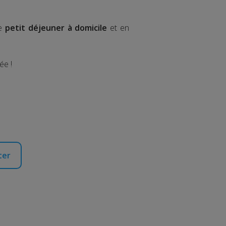
le
petit déjeuner à domicile
et en
ée !
ter