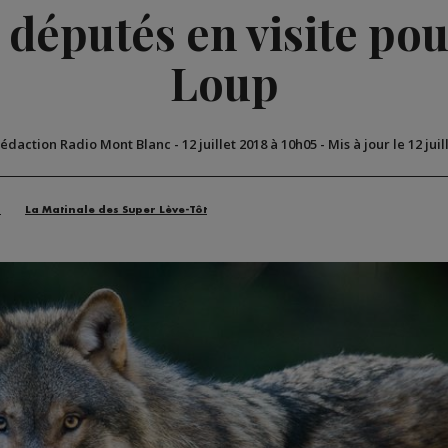
 députés en visite po
Loup
Rédaction Radio Mont Blanc
-
12 juillet 2018 à 10h05
-
Mis à jour le 12 jui
n
La Matinale des Super Lève-Tôt