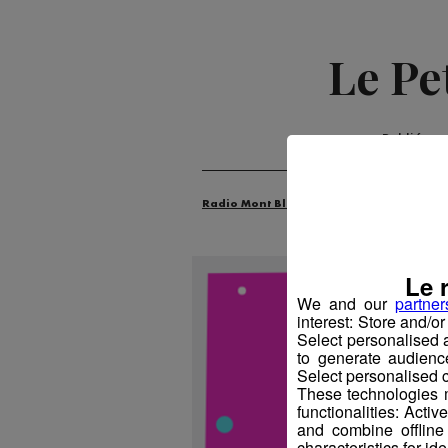
Le Pe
Publié pa
Radio Mont Blanc
Animation
La M
Le 
We and our
partner
interest: Store and/o
Select personalised
to generate audienc
Select personalised c
These technologies m
functionalities: Acti
and combine offline
characteristics for ide