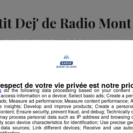
tit Dej' de Radio Mont
r David Gaydon
-
3 septembre 2018 à 10h47
-
Mis à jour le 4 septembre 2
atinale des Super Lève-Tôt
respect de votre vie privée est notre prio
s
do the following data processing based on your consent a
r access information on a device; Select basic ads; Create a per
 ads; Measure ad performance; Measure content performance; A
e insights; Develop and improve products; Create a personali
ontent; Ensure security, prevent fraud, and debug; Technically d
ay process personal data such as IP address and browsing da
vely scan device characteristics for identification; Use precise g
 data sources; Link different devices; Receive and use autom
ntification.