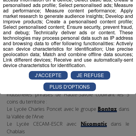
personalised ads profile; Select personalised ads; Measure
remporter
la compétition nationale à Lyon le 22 mars,
ad performance; Measure content performance; Apply
ils pourront compter sur
le coaching de
market research to generate audience insights; Develop and
improve products; Create a personalised content profile;
l’association,
et reconnue par la French Fab ; mais
Select personalised content; Ensure security, prevent fraud,
également
l’accompagnement de leurs entreprises
and debug; Technically deliver ads or content. These
binômes,
présentes en école et en accueillant les
technologies may process personal data such as IP address
and browsing data to offer following functionalities: Actively
classes pour visites, conseils et fabrication de pièces
scan device characteristics for identification; Use precise
nécessaires pour rendre le robot le plus performant
geolocation data; Match and combine offline data sources;
possible en vue de la compétition.
Link different devices; Receive and use automatically-sent
device characteristics for identification.
J'ACCEPTE
JE REFUSE
Les binômes ?
PLUS D'OPTIONS
4 établissements scolaires avec 4 entreprises
industrielles phrases de Haute-Savoie couvrant les 3
coins du territoire :
Le Lycée Charles Poncet avec le groupe
dans
Bontaz
la Vallée de l'Arve
Le Lycée CECAM-ESCR avec
dans le
Nicomatic
Chablais