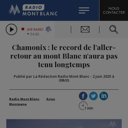
HOROSCOPE
CITIZEN MACHINERY
NOUS
CONTACTER
COMPAGNIE DU MONT-BLANC
LES CHRONIQUES DE L'EXPERT
GRAND MASSIF DOMAINES SKIABLES
LIVE RADIO
94.60
BORINI
Chamonix : le record de l’aller-
BIGARD
retour au mont Blanc n'aura pas
tenu longtemps
Publié par La Rédaction Radio Mont Blanc
-
2 juin 2025 à
09h55
Radio Mont Blanc
Actus
Montagne