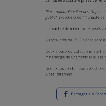
Le musée a subi une phase de réno
"
Il est aujourd'hui l'un des 10 plus
public
", explique la communauté de
Le nombre de minéraux exposés a été
Au total près de 1900 pièces sont à
Deux nouvelles collections sont vi
minéralogie de Chamonix et le legs 
Une exposition temporaire est pro
Alpes Italiennes.
Partager sur Face