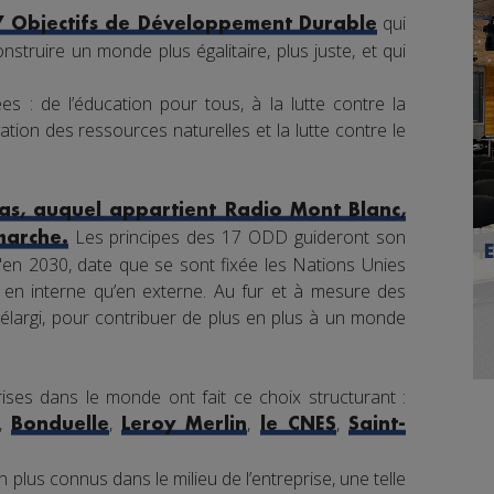
qui
7 Objectifs de Développement Durable
nstruire un monde plus égalitaire, plus juste, et qui
s : de l’éducation pour tous, à la lutte contre la
tion des ressources naturelles et la lutte contre le
s, auquel appartient Radio Mont Blanc,
Les principes des 17 ODD guideront son
marche.
en 2030, date que se sont fixée les Nations Unies
nt en interne qu’en externe. Au fur et à mesure des
élargi, pour contribuer de plus en plus à un monde
ises dans le monde ont fait ce choix structurant :
,
,
,
,
Bonduelle
Leroy Merlin
le CNES
Saint-
 plus connus dans le milieu de l’entreprise, une telle