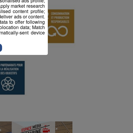
sonalised ads profile;
pply market research
sed content profile;
eliver ads or content.
ta to offer following
eolocation data; Match
atically-sent device