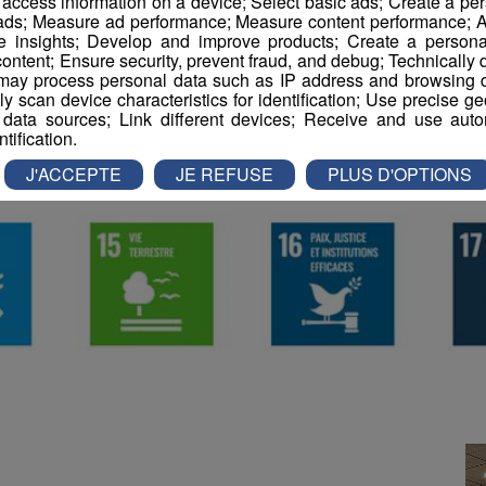
r access information on a device; Select basic ads; Create a per
 ads; Measure ad performance; Measure content performance; A
e insights; Develop and improve products; Create a personali
ontent; Ensure security, prevent fraud, and debug; Technically d
ay process personal data such as IP address and browsing da
vely scan device characteristics for identification; Use precise g
 data sources; Link different devices; Receive and use autom
ntification.
J'ACCEPTE
JE REFUSE
PLUS D'OPTIONS