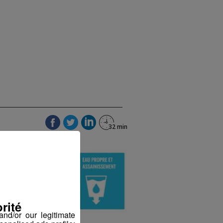
rité
nd/or our legitimate