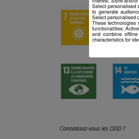
interest: Store and/o
Select personalised
to generate audienc
Select personalised c
These technologies m
functionalities: Acti
and combine offline
characteristics for ide
Connaissez-vous les ODD ?