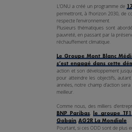
L’ONU a créé un programme de
1
permettront, à l’horizon 2030, de co
respecte l’environnement.
Plusieurs thématiques sont abordée
pauvreté, en passant par la préserva
réchauffement climatique.
Le Groupe Mont Blanc Média
s’est engagé dans cette dé
action et son développement jusqu'
pour atteindre les objectifs, auta
années, notre champ d’action sera 
meilleur.
Comme nous, des milliers d’entrepr
,
BNP Paribas
le groupe TF1
,
...
Gobain
AG2R La Mondiale
Pourtant, si ces ODD sont de plus en