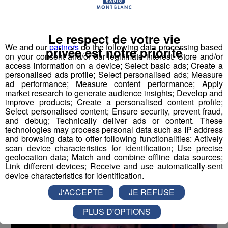
Partager sur Twitter
Le respect de votre vie
We and our
partners
do the following data processing based
privée est notre priorité
on your consent and/or our legitimate interest: Store and/or
Romain Desgranges, nous
access information on a device; Select basic ads; Create a
présente son livre "Solide" sur
personalised ads profile; Select personalised ads; Measure
ad performance; Measure content performance; Apply
Radio Mont Blanc
market research to generate audience insights; Develop and
improve products; Create a personalised content profile;
Select personalised content; Ensure security, prevent fraud,
-
11 janvier 2022 à 11h03
-
Mis à jour le 11 janvier 2022 à
11h10
and debug; Technically deliver ads or content. These
technologies may process personal data such as IP address
and browsing data to offer following functionalities: Actively
scan device characteristics for identification; Use precise
Radio Mont Blanc
Animation
geolocation data; Match and combine offline data sources;
La Famille Radio Mont Blanc
Link different devices; Receive and use automatically-sent
device characteristics for identification.
J'ACCEPTE
JE REFUSE
PLUS D'OPTIONS