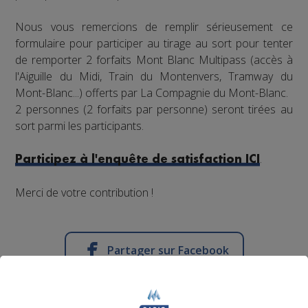
Nous vous remercions de remplir sérieusement ce
formulaire pour participer au tirage au sort pour tenter
de remporter 2 forfaits Mont Blanc Multipass (accès à
l'Aiguille du Midi, Train du Montenvers, Tramway du
Mont-Blanc...) offerts par La Compagnie du Mont-Blanc.
2 personnes (2 forfaits par personne) seront tirées au
sort parmi les participants.
.
Participez à l'enquête de satisfaction ICI
Merci de votre contribution !
Partager sur Facebook