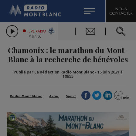
HOROSCOPE
CITIZEN MACHINERY
NOUS
CONTACTER
COMPAGNIE DU MONT-BLANC
LES CHRONIQUES DE L'EXPERT
GRAND MASSIF DOMAINES SKIABLES
LIVE RADIO
94.60
BORINI
Chamonix : le marathon du Mont-
BIGARD
Blanc à la recherche de bénévoles
Publié par La Rédaction Radio Mont Blanc
-
15 juin 2021 à
10h55
Radio Mont Blanc
Actus
Sport