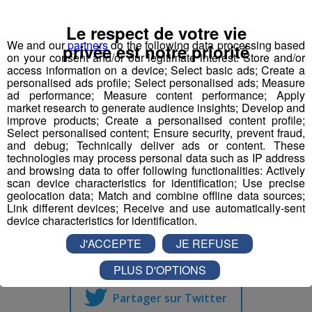
couper le souffle sur les Aravis, les Fiz, et la chaîne du
Mont-Blanc et plus de 1000m de dénivelé, un ratio
Le respect de votre vie
intéressant pour les amateurs de monté sèche.
We and our
partners
do the following data processing based
privée est notre priorité
on your consent and/or our legitimate interest: Store and/or
access information on a device; Select basic ads; Create a
Rendez-vous Dimanche 08 Octobre au Plateau de la
personalised ads profile; Select personalised ads; Measure
Croix à 9h !
ad performance; Measure content performance; Apply
market research to generate audience insights; Develop and
improve products; Create a personalised content profile;
Interview de Pierre Parent, organisateur de la Diagonale
Select personalised content; Ensure security, prevent fraud,
du Mont Joly ⬇
and debug; Technically deliver ads or content. These
technologies may process personal data such as IP address
and browsing data to offer following functionalities: Actively
mp3
scan device characteristics for identification; Use precise
geolocation data; Match and combine offline data sources;
Link different devices; Receive and use automatically-sent
device characteristics for identification.
Partager sur Facebook
J'ACCEPTE
JE REFUSE
PLUS D'OPTIONS
Partager sur Twitter