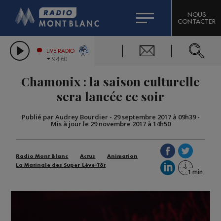
HOROSCOPE
CITIZEN MACHINERY
NOUS
CONTACTER
COMPAGNIE DU MONT-BLANC
LES CHRONIQUES DE L'EXPERT
GRAND MASSIF DOMAINES SKIABLES
LIVE RADIO
94.60
BORINI
Chamonix : la saison culturelle
BIGARD
sera lancée ce soir
Publié par Audrey Bourdier
-
29 septembre 2017 à 09h39
-
Mis à jour le 29 novembre 2017 à 14h50
Radio Mont Blanc
Actus
Animation
La Matinale des Super Lève-Tôt