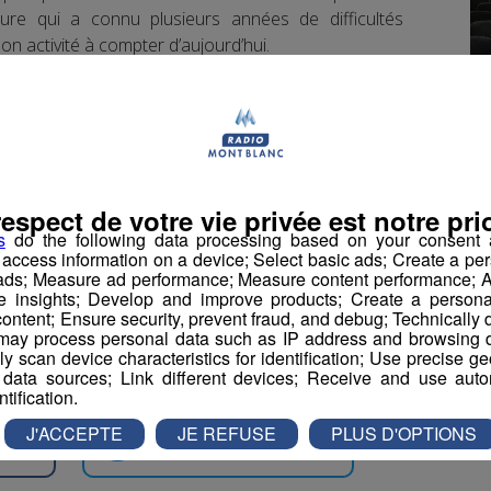
cture qui a connu plusieurs années de difficultés
n activité à compter d’aujourd’hui.
nt stratégique du centre-ville ?
ns de la Ville de Chamonix-Mont Blanc, propriétaire
assumer financièrement la fin de ce contrat en
respect de votre vie privée est notre prio
0 000 euros et en acquérant des biens de retour à
s
do the following data processing based on your consent a
 titre de la partie restauration.
r access information on a device; Select basic ads; Create a per
 ads; Measure ad performance; Measure content performance; A
e insights; Develop and improve products; Create a personali
 lancer un appel à manifestation d’intérêt pour
ontent; Ensure security, prevent fraud, and debug; Technically d
tion, sr l'annexe du bâtiment historique réalisé à
ay process personal data such as IP address and browsing da
vely scan device characteristics for identification; Use precise g
 data sources; Link different devices; Receive and use autom
ntification.
J'ACCEPTE
JE REFUSE
PLUS D'OPTIONS
book
Partager sur Twitter