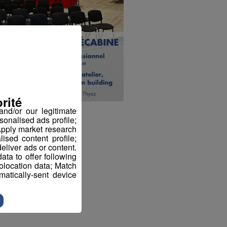
rité
nd/or our legitimate
sonalised ads profile;
pply market research
sed content profile;
eliver ads or content.
ta to offer following
eolocation data; Match
atically-sent device