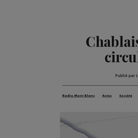
Chablais
circu
Publié par 
Radio Mont Blanc
Actus
Société