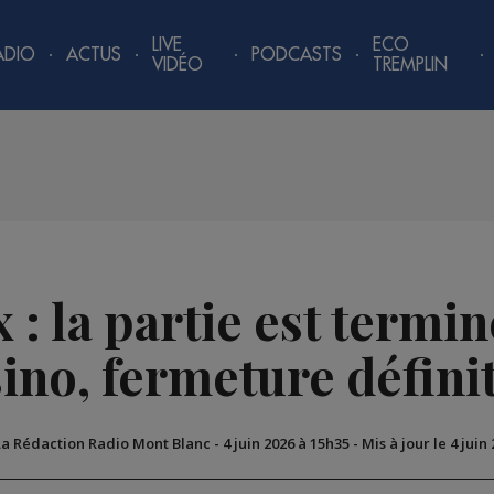
LIVE
ECO
ADIO
ACTUS
PODCASTS
VIDÉO
TREMPLIN
: la partie est termin
ino, fermeture défini
La Rédaction Radio Mont Blanc
-
4 juin 2026 à 15h35
-
Mis à jour le 4 juin