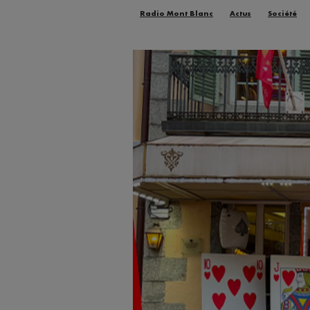
Radio Mont Blanc
Actus
Société