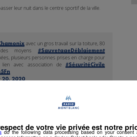
ser leur nuit dans le centre sportif de la ville.
avec un gros travail sur la toiture, 80
Chamonix
des moyens
#SauvetageDéblaiement
uées, plusieurs personnes prises en charge pour
n lien avec association de
#SécuritéCivile
g5Fn
 20, 2020
book
Partager sur Twitter
respect de votre vie privée est notre prio
s
do the following data processing based on your consent a