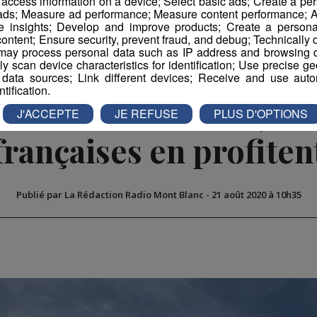
r access information on a device; Select basic ads; Create a per
 ads; Measure ad performance; Measure content performance; A
e insights; Develop and improve products; Create a personali
ontent; Ensure security, prevent fraud, and debug; Technically d
ay process personal data such as IP address and browsing da
vely scan device characteristics for identification; Use precise g
 la tournée nord-amér
 data sources; Link different devices; Receive and use autom
ntification.
u monde annulée, les 
J'ACCEPTE
JE REFUSE
PLUS D'OPTIONS
françaises en profiten
Publié par La Rédaction Radio Mont Blanc
-
21 août 2020 à 10h35