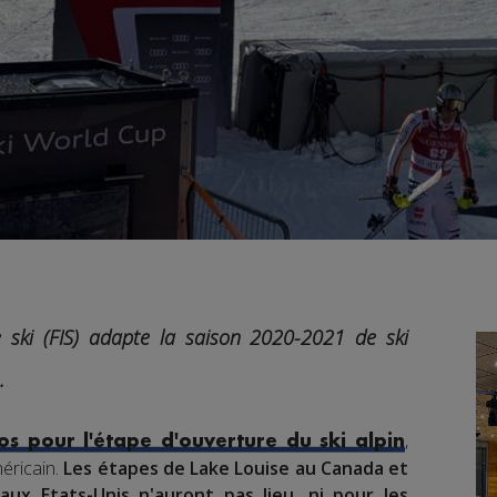
e ski (FIS) adapte la saison 2020-2021 de ski
.
,
os pour l'étape d'ouverture du ski alpin
méricain.
Les étapes de Lake Louise au Canada et
aux Etats-Unis n'auront pas lieu, ni pour les