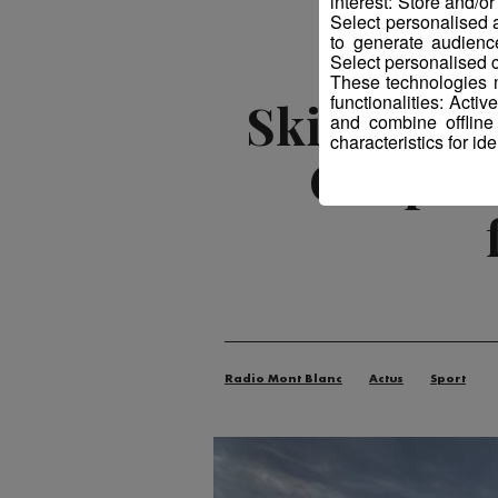
interest: Store and/o
Select personalised
to generate audienc
Select personalised c
These technologies m
functionalities: Acti
Ski alpin :
and combine offline
characteristics for ide
Coupe d
Radio Mont Blanc
Actus
Sport