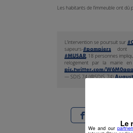
Les habitants de l’immeuble ont dû pas
L’intervention se poursuit sur
#
sapeurs-
dont 
#pompiers
, 18 personnes impliq
#MUSAR
relogement par la mairie e
pic.twitter.com/W6M0aq
— SDIS 74 (@SDIS_74)
August
Partager sur Face
Le 
We and our
partner