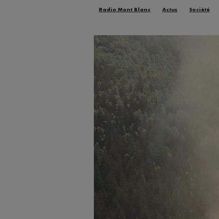
Radio Mont Blanc
Actus
Société