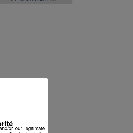
rité
nd/or our legitimate