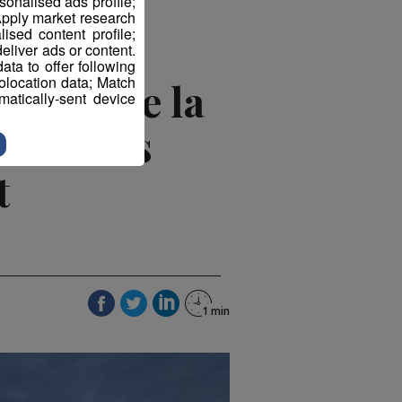
sonalised ads profile;
pply market research
sed content profile;
eliver ads or content.
ta to offer following
eolocation data; Match
icaine de la
atically-sent device
stations
t