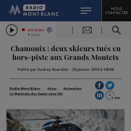
HOROSCOPE
CITIZEN MACHINERY
NOUS
CONTACTER
COMPAGNIE DU MONT-BLANC
LES CHRONIQUES DE L'EXPERT
GRAND MASSIF DOMAINES SKIABLES
LIVE RADIO
94.60
BORINI
Chamonix : deux skieurs tués en
BIGARD
hors-piste aux Grands Montets
Publié par Audrey Bourdier
-
29 janvier 2018 à 10h06
Radio Mont Blanc
Actus
Animation
La Matinale des Super Lève-Tôt