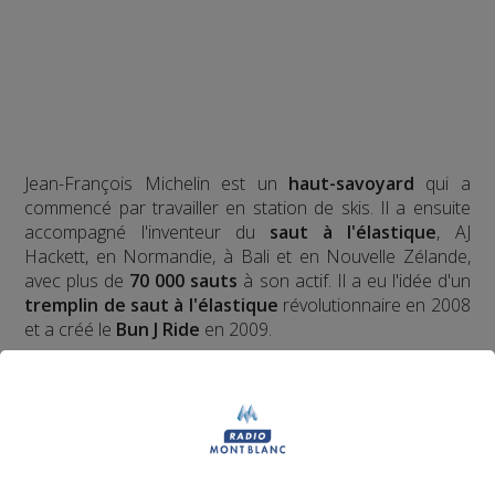
Jean-François Michelin est un
haut-savoyard
qui a
commencé par travailler en station de skis. Il a ensuite
accompagné l'inventeur du
saut à l'élastique
, AJ
Hackett, en Normandie, à Bali et en Nouvelle Zélande,
avec plus de
70 000 sauts
à son actif. Il a eu l'idée d'un
tremplin de saut à l'élastique
révolutionnaire en 2008
et a créé le
Bun J Ride
en 2009.
Bun J
Quoi ?
Le nom
Bun J Ride
est inspiré de la prononciation
anglaise du
saut à l'élastique
("bungee" ou "bungy")
auquel s'ajoute le "ride" du mouvement et de la liberté,
avec au milieu le "J" de Jeff, son inventeur.