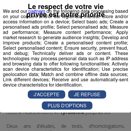
Le respect de votre vie
Écoutez l'interview de son créateur ⬇
We and our
partners
do the following data processing based
privée est notre priorité
on your consent and/or our legitimate interest: Store and/or
access information on a device; Select basic ads; Create a
mp3
personalised ads profile; Select personalised ads; Measure
ad performance; Measure content performance; Apply
market research to generate audience insights; Develop and
improve products; Create a personalised content profile;
Vous l'avez compris, le
Bun J Ride
combine les
Select personalised content; Ensure security, prevent fraud,
techniques du
saut de tremplin
, du
saut à l'élastique
and debug; Technically deliver ads or content. These
technologies may process personal data such as IP address
et de la
tyrolienne
. Le sauteur est équipé à la taille d'un
and browsing data to offer following functionalities: Actively
harnais relié, de chaque côté, à deux
élastiques
scan device characteristics for identification; Use precise
mobiles
. Placé en haut du
tremplin
sur l'accessoire
geolocation data; Match and combine offline data sources;
Link different devices; Receive and use automatically-sent
d'envol de son choix, le sauteur effectue une prise d'élan
device characteristics for identification.
d'environ 30 mètres qui débouche sur un vide de 40
mètres. Le saut s'effectue retenu par les deux
J'ACCEPTE
JE REFUSE
élastiques
qui accompagnent la trajectoire du sauteur.
PLUS D'OPTIONS
Le système se bloque et une fois le sauteur stabilisé,
nous le redescendons en
tyrolienne
jusqu'au sol.
​Deux ans d'études, de tests, d'homologations,