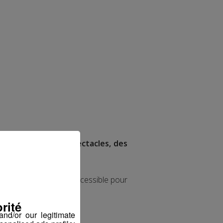
 deux semaines
des spectacles, des
yante, intelligente et accessible pour
rité
nd/or our legitimate