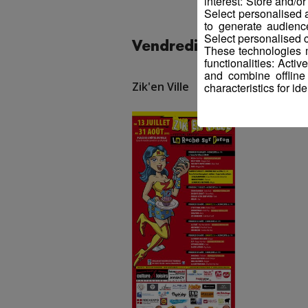
interest: Store and/o
Select personalised
to generate audienc
Select personalised c
Vendredi 24 août | La 
These technologies m
functionalities: Acti
and combine offline
Zik'en Ville
characteristics for ide