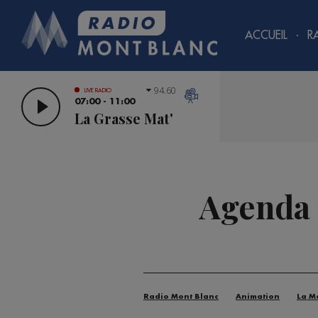
ACCUEIL
R
94.60
LIVE RADIO
07:00 - 11:00
La Grasse Mat'
Agenda D
Radio Mont Blanc
Animation
La M