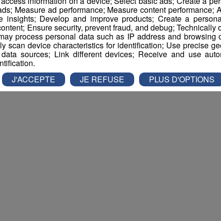
r access information on a device; Select basic ads; Create a per
 ads; Measure ad performance; Measure content performance; A
e insights; Develop and improve products; Create a personali
ontent; Ensure security, prevent fraud, and debug; Technically d
Roche sur Foron
ay process personal data such as IP address and browsing da
vely scan device characteristics for identification; Use precise g
 data sources; Link different devices; Receive and use autom
ntification.
J'ACCEPTE
JE REFUSE
PLUS D'OPTIONS