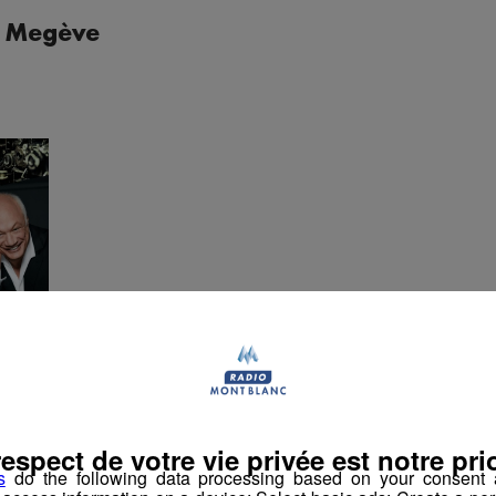
| Megève
Cette première édition 2018 vous présentera pendant
et des conférences
.
leur les « pépites » culturelles de la région d´une manière attra
respect de votre vie privée est notre prio
s
do the following data processing based on your consent a