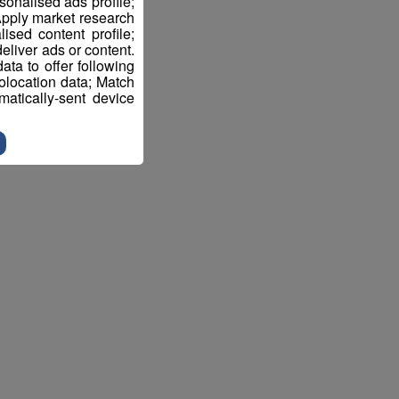
sonalised ads profile;
pply market research
sed content profile;
eliver ads or content.
ta to offer following
eolocation data; Match
atically-sent device