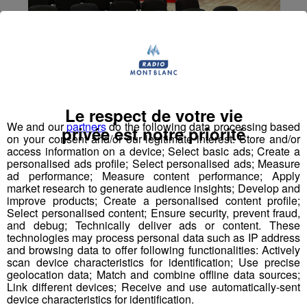
Le respect de votre vie
We and our
partners
do the following data processing based
privée est notre priorité
on your consent and/or our legitimate interest: Store and/or
access information on a device; Select basic ads; Create a
personalised ads profile; Select personalised ads; Measure
ad performance; Measure content performance; Apply
market research to generate audience insights; Develop and
improve products; Create a personalised content profile;
Select personalised content; Ensure security, prevent fraud,
and debug; Technically deliver ads or content. These
Thyez : malgré la crise sanitaire
technologies may process personal data such as IP address
et économique, la création
and browsing data to offer following functionalities: Actively
scan device characteristics for identification; Use precise
d’entreprises en augmentation à
geolocation data; Match and combine offline data sources;
Link different devices; Receive and use automatically-sent
la couveuse Nuna
device characteristics for identification.