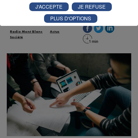
J'ACCEPTE
JE REFUSE
Publié par La Rédaction Radio Mont Blanc
-
23 juillet 2021 à
17h22
PLUS D'OPTIONS
Radio Mont Blanc
Actus
Société