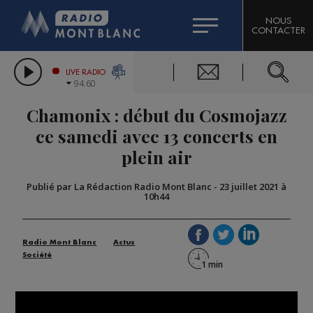
HOROSCOPE
CITIZEN MACHINERY
NOUS
CONTACTER
COMPAGNIE DU MONT-BLANC
LES CHRONIQUES DE L'EXPERT
GRAND MASSIF DOMAINES SKIABLES
LIVE RADIO
94.60
BORINI
Chamonix : début du Cosmojazz
BIGARD
ce samedi avec 13 concerts en
plein air
Publié par La Rédaction Radio Mont Blanc
-
23 juillet 2021 à
10h44
Radio Mont Blanc
Actus
Société