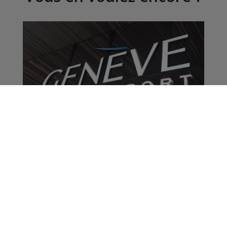
Genève : des militants
écologistes
interrompent le trafic
aérien