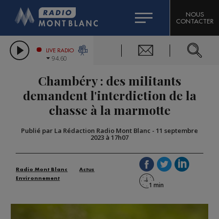
HOROSCOPE
CITIZEN MACHINERY
NOUS
CONTACTER
COMPAGNIE DU MONT-BLANC
LES CHRONIQUES DE L'EXPERT
GRAND MASSIF DOMAINES SKIABLES
LIVE RADIO
94.60
BORINI
Chambéry : des militants
BIGARD
demandent l'interdiction de la
chasse à la marmotte
Publié par La Rédaction Radio Mont Blanc
-
11 septembre
2023 à 17h07
Radio Mont Blanc
Actus
Environnement