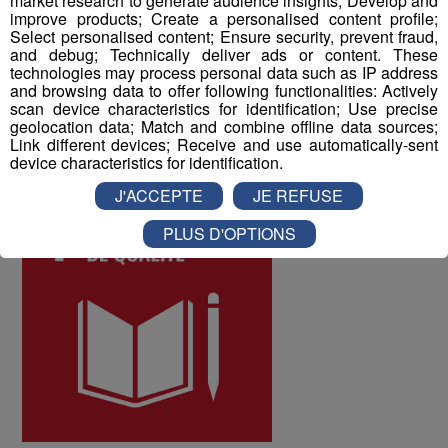
market research to generate audience insights; Develop and
différents salariés, et d'y remédier. Au mois de juin 2022,
improve products; Create a personalised content profile;
Select personalised content; Ensure security, prevent fraud,
les collaborateurs ont donné une note globale de 8 sur
and debug; Technically deliver ads or content. These
10 à la qualité de vie au travail au sein du Groupe Mont
technologies may process personal data such as IP address
Blanc Médias.
and browsing data to offer following functionalities: Actively
scan device characteristics for identification; Use precise
geolocation data; Match and combine offline data sources;
Link different devices; Receive and use automatically-sent
ODD numéro 4 : Education de qualité
device characteristics for identification.
J'ACCEPTE
JE REFUSE
PLUS D'OPTIONS