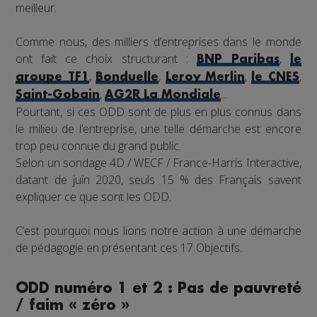
meilleur.
Comme nous, des milliers d’entreprises dans le monde
ont fait ce choix structurant :
,
BNP Paribas
le
,
,
,
,
groupe TF1
Bonduelle
Leroy Merlin
le CNES
,
...
Saint-Gobain
AG2R La Mondiale
Pourtant, si ces ODD sont de plus en plus connus dans
le milieu de l’entreprise, une telle démarche est encore
trop peu connue du grand public.
Selon un sondage 4D / WECF / France-Harris Interactive,
datant de juin 2020, seuls 15 % des Français savent
expliquer ce que sont les ODD.
C’est pourquoi nous lions notre action à une démarche
de pédagogie en présentant ces 17 Objectifs.
ODD numéro 1 et 2 : Pas de pauvreté
/ faim « zéro »