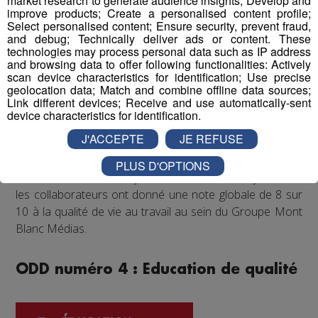
market research to generate audience insights; Develop and
régulièrement proposé aux salariés de participer à des
improve products; Create a personalised content profile;
événements festifs (rencontres sportives avec les clubs
Select personalised content; Ensure security, prevent fraud,
and debug; Technically deliver ads or content. These
partenaires comme les Pionniers de Chamonix ou le FC
technologies may process personal data such as IP address
Annecy, festivals de musique...) qui accroissent la
and browsing data to offer following functionalities: Actively
cohésion d'équipe et renforcent les liens entre
scan device characteristics for identification; Use precise
geolocation data; Match and combine offline data sources;
collègues.
Link different devices; Receive and use automatically-sent
device characteristics for identification.
Enfin, un questionnaire bien-être envoyé chaque année
J'ACCEPTE
JE REFUSE
à tous les collaborateurs permet d'identifier les
difficultés qui pourraient être rencontrées par les
PLUS D'OPTIONS
différents salariés, et d'y remédier. Au mois de juin 2022,
les collaborateurs ont donné une note globale de 8 sur
10 à la qualité de vie au travail au sein du Groupe Mont
Blanc Médias.
ODD numéro 4 : Education de qualité