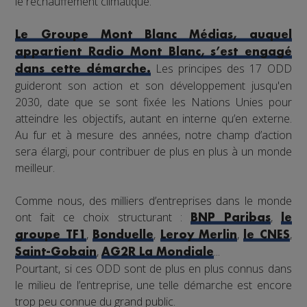
le réchauffement climatique.
Le Groupe Mont Blanc Médias, auquel
appartient Radio Mont Blanc, s’est engagé
Les principes des 17 ODD
dans cette démarche.
guideront son action et son développement jusqu'en
2030, date que se sont fixée les Nations Unies pour
atteindre les objectifs, autant en interne qu’en externe.
Au fur et à mesure des années, notre champ d’action
sera élargi, pour contribuer de plus en plus à un monde
meilleur.
Comme nous, des milliers d’entreprises dans le monde
ont fait ce choix structurant :
,
BNP Paribas
le
,
,
,
,
groupe TF1
Bonduelle
Leroy Merlin
le CNES
,
...
Saint-Gobain
AG2R La Mondiale
Pourtant, si ces ODD sont de plus en plus connus dans
le milieu de l’entreprise, une telle démarche est encore
trop peu connue du grand public.