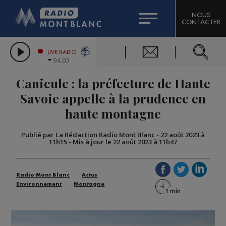
HOROSCOPE
CITIZEN MACHINERY
NOUS
CONTACTER
COMPAGNIE DU MONT-BLANC
LES CHRONIQUES DE L'EXPERT
GRAND MASSIF DOMAINES SKIABLES
LIVE RADIO
94.60
BORINI
Canicule : la préfecture de Haute
BIGARD
Savoie appelle à la prudence en
haute montagne
Publié par La Rédaction Radio Mont Blanc
-
22 août 2023 à
11h15
-
Mis à jour le 22 août 2023 à 11h47
Radio Mont Blanc
Actus
Environnement
Montagne