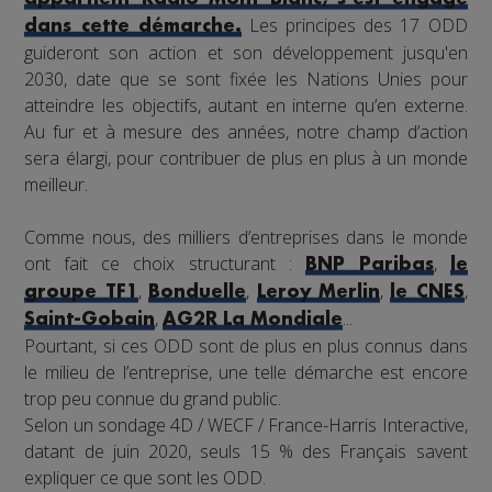
Les principes des 17 ODD
dans cette démarche.
guideront son action et son développement jusqu'en
2030, date que se sont fixée les Nations Unies pour
atteindre les objectifs, autant en interne qu’en externe.
Au fur et à mesure des années, notre champ d’action
sera élargi, pour contribuer de plus en plus à un monde
meilleur.
Comme nous, des milliers d’entreprises dans le monde
ont fait ce choix structurant :
,
BNP Paribas
le
,
,
,
,
groupe TF1
Bonduelle
Leroy Merlin
le CNES
,
...
Saint-Gobain
AG2R La Mondiale
Pourtant, si ces ODD sont de plus en plus connus dans
le milieu de l’entreprise, une telle démarche est encore
trop peu connue du grand public.
Selon un sondage 4D / WECF / France-Harris Interactive,
datant de juin 2020, seuls 15 % des Français savent
expliquer ce que sont les ODD.