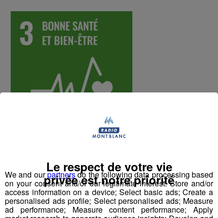
Constat
Le respect de votre vie
Selon l’Organisation internationale du Travail et
We and our
partners
do the following data processing based
privée est notre priorité
on your consent and/or our legitimate interest: Store and/or
l’Organisation mondiale de la Santé, les accidents de
access information on a device; Select basic ads; Create a
travail et les maladies professionnelles tuent chaque
personalised ads profile; Select personalised ads; Measure
année plus de 2,3 millions de personnes et a un coût
ad performance; Measure content performance; Apply