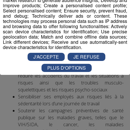
market research to generate audience insights; Develop and
financier important, qui pèse sur toute la société.
improve products; Create a personalised content profile;
En France, les salariés sont plus sujets au stress que
Select personalised content; Ensure security, prevent fraud,
leurs collègues des autres pays européens. Les troubles
and debug; Technically deliver ads or content. These
technologies may process personal data such as IP address
musculo-squelettiques sont la première cause de
and browsing data to offer following functionalities: Actively
maladies professionnelles, notamment au niveau du
scan device characteristics for identification; Use precise
poignet et de la main.
geolocation data; Match and combine offline data sources;
Link different devices; Receive and use automatically-sent
device characteristics for identification.
Exemples d’actions à entreprendre
J'ACCEPTE
JE REFUSE
Mettre en place une politique ambitieuse de santé,
PLUS D'OPTIONS
sécurité et bien-être au travail visant notamment à
réduire les accidents du travail et les situations à
risques ainsi que les troubles musculo-
squelettiques et les risques psycho-sociaux
Sensibiliser ses employés aux risques liés à la
sédentarité lors d’une journée de travail
Soutenir les campagnes préventives de santé
publique sur les maladies graves, telles que le
VIH/SIDA, le cancer, les maladies