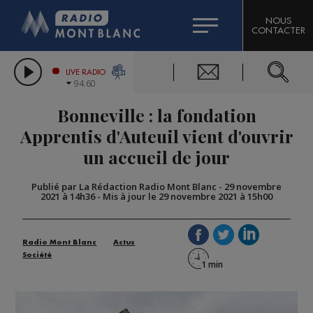
HOROSCOPE
CITIZEN MACHINERY
NOUS
CONTACTER
COMPAGNIE DU MONT-BLANC
LES CHRONIQUES DE L'EXPERT
GRAND MASSIF DOMAINES SKIABLES
LIVE RADIO
94.60
BORINI
Bonneville : la fondation
BIGARD
Apprentis d'Auteuil vient d'ouvrir
un accueil de jour
Publié par La Rédaction Radio Mont Blanc
-
29 novembre
2021 à 14h36
-
Mis à jour le 29 novembre 2021 à 15h00
Radio Mont Blanc
Actus
Société