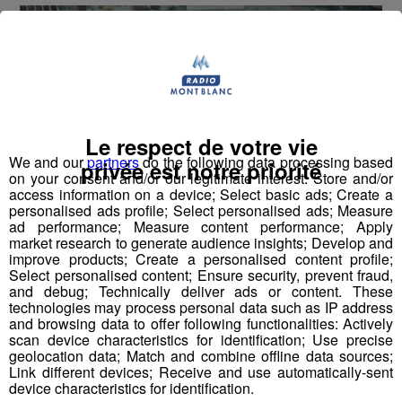
Le respect de votre vie
We and our
partners
do the following data processing based
privée est notre priorité
on your consent and/or our legitimate interest: Store and/or
access information on a device; Select basic ads; Create a
personalised ads profile; Select personalised ads; Measure
ad performance; Measure content performance; Apply
market research to generate audience insights; Develop and
improve products; Create a personalised content profile;
Select personalised content; Ensure security, prevent fraud,
and debug; Technically deliver ads or content. These
La neige est tombée, la chamoniarde fait un point sécu,
technologies may process personal data such as IP address
pour les vacances.
and browsing data to offer following functionalities: Actively
scan device characteristics for identification; Use precise
geolocation data; Match and combine offline data sources;
On écoute Jean-Christophe BECHE, le président :
Link different devices; Receive and use automatically-sent
device characteristics for identification.
mp3