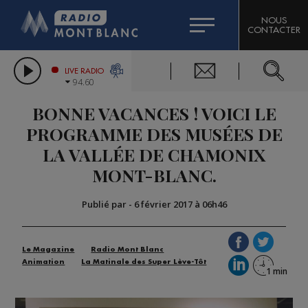
HOROSCOPE
CITIZEN MACHINERY
NOUS
CONTACTER
COMPAGNIE DU MONT-BLANC
LES CHRONIQUES DE L'EXPERT
GRAND MASSIF DOMAINES SKIABLES
LIVE RADIO
94.60
BORINI
BONNE VACANCES ! VOICI LE
BIGARD
PROGRAMME DES MUSÉES DE
LA VALLÉE DE CHAMONIX
MONT-BLANC.
Publié par
-
6 février 2017 à 06h46
Le Magazine
Radio Mont Blanc
Animation
La Matinale des Super Lève-Tôt