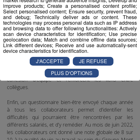
market research to generate audience insights; Develop and
improve products; Create a personalised content profile;
Select personalised content; Ensure security, prevent fraud,
Concernant le bien-être au travail, le Groupe Mont Blanc
and debug; Technically deliver ads or content. These
Médias organise depuis plusieurs années des
technologies may process personal data such as IP address
séminaires d’entreprise qui permettent à ses
and browsing data to offer following functionalities: Actively
scan device characteristics for identification; Use precise
collaborateurs de partager des moments conviviaux qui
geolocation data; Match and combine offline data sources;
sortent du cadre formel du travail. De plus, il est
Link different devices; Receive and use automatically-sent
régulièrement proposé aux salariés de participer à des
device characteristics for identification.
événements festifs (rencontres sportives avec les clubs
J'ACCEPTE
JE REFUSE
partenaires comme les Pionniers de Chamonix ou le FC
Annecy, festivals de musique...) qui accroissent la
PLUS D'OPTIONS
cohésion d'équipe et renforcent les liens entre
collègues.
Enfin, un questionnaire bien-être envoyé chaque année
à tous les collaborateurs permet d'identifier les
difficultés qui pourraient être rencontrées par les
différents salariés, et d'y remédier. Au mois de juin 2022,
les collaborateurs ont donné une note globale de 8 sur
10 à la qualité de vie au travail au sein du Groupe Mont