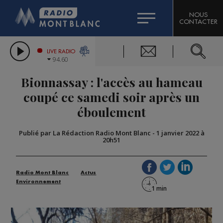
HOROSCOPE
CITIZEN MACHINERY
NOUS
CONTACTER
COMPAGNIE DU MONT-BLANC
LES CHRONIQUES DE L'EXPERT
GRAND MASSIF DOMAINES SKIABLES
LIVE RADIO
94.60
BORINI
Bionnassay : l'accès au hameau
BIGARD
coupé ce samedi soir après un
éboulement
Publié par La Rédaction Radio Mont Blanc
-
1 janvier 2022 à
20h51
Radio Mont Blanc
Actus
Environnement