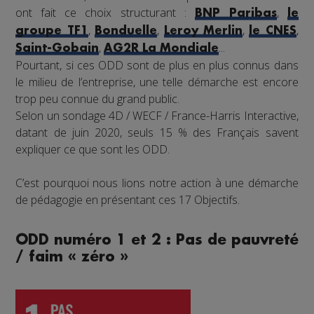
ont fait ce choix structurant :
,
BNP Paribas
le
,
,
,
,
groupe TF1
Bonduelle
Leroy Merlin
le CNES
,
...
Saint-Gobain
AG2R La Mondiale
Pourtant, si ces ODD sont de plus en plus connus dans
le milieu de l’entreprise, une telle démarche est encore
trop peu connue du grand public.
Selon un sondage 4D / WECF / France-Harris Interactive,
datant de juin 2020, seuls 15 % des Français savent
expliquer ce que sont les ODD.
C’est pourquoi nous lions notre action à une démarche
de pédagogie en présentant ces 17 Objectifs.
ODD numéro 1 et 2 : Pas de pauvreté
/ faim « zéro »