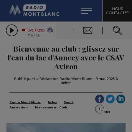
HOROSCOPE
CITIZEN MACHINERY
NOUS
CONTACTER
COMPAGNIE DU MONT-BLANC
LES CHRONIQUES DE L'EXPERT
GRAND MASSIF DOMAINES SKIABLES
LIVE RADIO
94.60
BORINI
Bienvenue au club : glissez sur
BIGARD
l'eau du lac d'Annecy avec le CSAV
Aviron
Publié par La Rédaction Radio Mont Blanc
-
9 mai 2025 à
08h55
Radio Mont Blanc
Actus
Sport
Animation
Bienvenue au Club