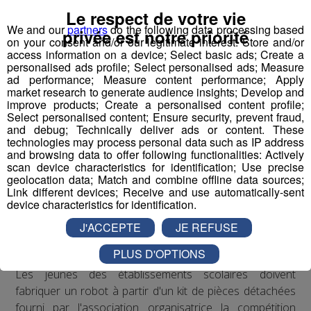
suite à l’impulsion et la récurrence média depuis 15 ans.
Le respect de votre vie
We and our
partners
do the following data processing based
privée est notre priorité
L’ambition ?
on your consent and/or our legitimate interest: Store and/or
access information on a device; Select basic ads; Create a
FAB
riquer la nouvelle perception du monde industriel
personalised ads profile; Select personalised ads; Measure
avec les jeunes comme acteurs et ambassadeurs de la
ad performance; Measure content performance; Apply
filière.
market research to generate audience insights; Develop and
improve products; Create a personalised content profile;
Select personalised content; Ensure security, prevent fraud,
and debug; Technically deliver ads or content. These
La méthode ?
technologies may process personal data such as IP address
and browsing data to offer following functionalities: Actively
Vulgariser l’industrie en la rendant ludique
avec le
scan device characteristics for identification; Use precise
prétexte du robot : de la fabrication d’un robot par des
geolocation data; Match and combine offline data sources;
collégiens et lycéens sur plusieurs mois à leur
Link different devices; Receive and use automatically-sent
device characteristics for identification.
participation à une compétition apprenante de robots le
"First Tech Challenge" en points d’orgue, avec leur robot
J'ACCEPTE
JE REFUSE
fabriqué.
PLUS D'OPTIONS
Les jeunes des établissements scolaires doivent
fabriquer un robot à partir d'un kit de pièces détachées
fourni par l'association organisatrice la compétition