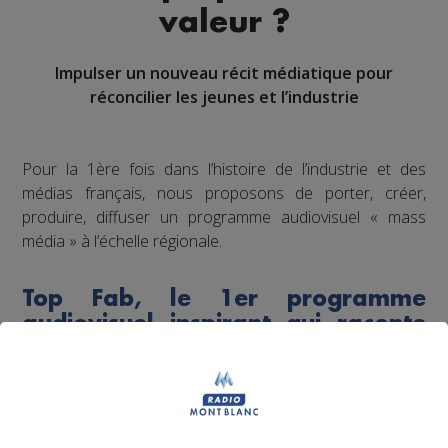
valeur ?
Impulser un nouveau récit médiatique pour
réconcilier les jeunes et l’industrie
Pour la 1ère fois dans l’histoire de l’industrie et des
médias français, nous proposons de porter, créer,
produire, diffuser un programme audiovisuel « mass
média » à l’échelle régionale.
Top Fab, le 1er programme
audiovisuel inspirant qui raconte
la fierté industrielle par la jeune
génération
Dans l’esprit d'un “top chef de l’industrie”, à l’image de la
nouvelle perception désirable suscitée pour la cuisine