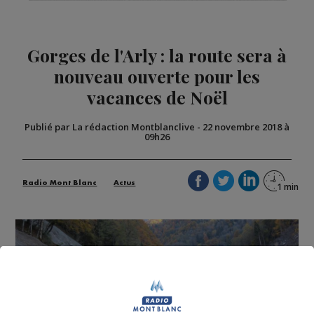
Gorges de l'Arly : la route sera à
nouveau ouverte pour les
vacances de Noël
Publié par La rédaction Montblanclive
-
22 novembre 2018 à
09h26
Radio Mont Blanc
Actus