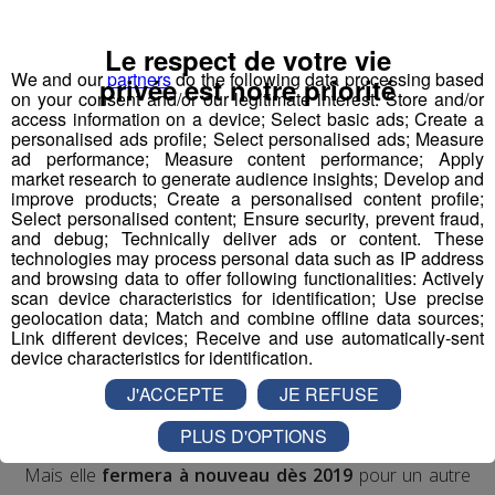
Le respect de votre vie
We and our
partners
do the following data processing based
privée est notre priorité
on your consent and/or our legitimate interest: Store and/or
access information on a device; Select basic ads; Create a
personalised ads profile; Select personalised ads; Measure
ad performance; Measure content performance; Apply
Mont Blanc Médias
market research to generate audience insights; Develop and
Les travaux se poursuivent au gorges de l’Arly.
improve products; Create a personalised content profile;
Select personalised content; Ensure security, prevent fraud,
Après une nouvelle
menace d’éboulement
, la
and debug; Technically deliver ads or content. These
technologies may process personal data such as IP address
d
épartementale 1212 a été fermée, le 15 octobre
and browsing data to offer following functionalities: Actively
dernier
, pour permettre au chantier actuel de
scan device characteristics for identification; Use precise
commencer :
la falaise est en train d'être sécurisée
geolocation data; Match and combine offline data sources;
Link different devices; Receive and use automatically-sent
au niveau du tunnel des Cliets
. Une galerie métallique
device characteristics for identification.
provisoire va également être installée.
J'ACCEPTE
JE REFUSE
La route devrait rouvrir pour les vacances de Noël.
PLUS D'OPTIONS
Mais elle
fermera à nouveau dès 2019
pour un autre