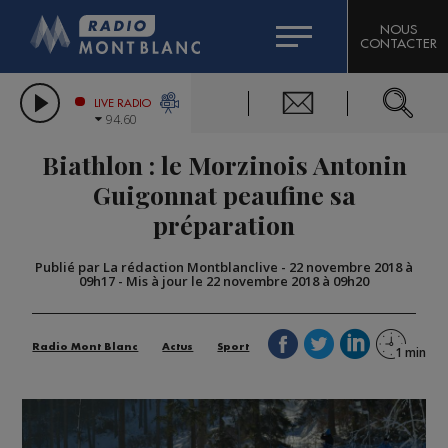
HOROSCOPE
CITIZEN MACHINERY
NOUS
CONTACTER
COMPAGNIE DU MONT-BLANC
LES CHRONIQUES DE L'EXPERT
GRAND MASSIF DOMAINES SKIABLES
LIVE RADIO
94.60
BORINI
Biathlon : le Morzinois Antonin
BIGARD
Guigonnat peaufine sa
préparation
Publié par La rédaction Montblanclive
-
22 novembre 2018 à
09h17
-
Mis à jour le 22 novembre 2018 à 09h20
Radio Mont Blanc
Actus
Sport