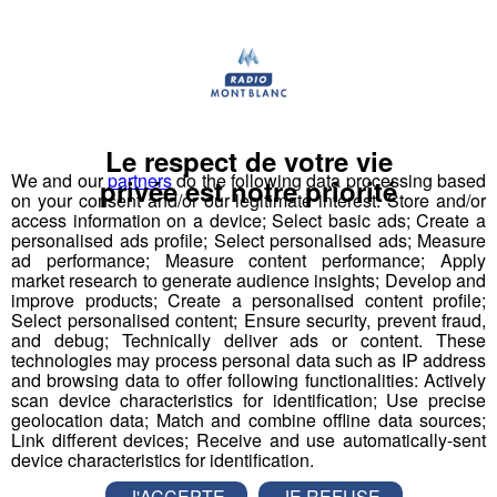
Cette proposition a été validée par le conseil
d'administration de la FNC et transmise à
Le respect de votre vie
l'ensemble des chasseurs de France concernés.
We and our
partners
do the following data processing based
privée est notre priorité
on your consent and/or our legitimate interest: Store and/or
Risques d’attaques.
access information on a device; Select basic ads; Create a
personalised ads profile; Select personalised ads; Measure
ad performance; Measure content performance; Apply
Entre la douceur du climat sur nos massifs ces derniers
market research to generate audience insights; Develop and
mois, et la tranquillité des meutes compte tenu de
improve products; Create a personalised content profile;
l’absence des skieurs alpins, la reproduction aura été
Select personalised content; Ensure security, prevent fraud,
and debug; Technically deliver ads or content. These
d’autant plus importante. Le Président de la Fédération
technologies may process personal data such as IP address
des Chasseurs de la Haute-Savoie redoute une
and browsing data to offer following functionalities: Actively
recrudescence des attaques de troupeau dès les
scan device characteristics for identification; Use precise
geolocation data; Match and combine offline data sources;
premières montées en alpages cet été.
Link different devices; Receive and use automatically-sent
device characteristics for identification.
Le Président de la Fédération des Chasseurs de la
J'ACCEPTE
JE REFUSE