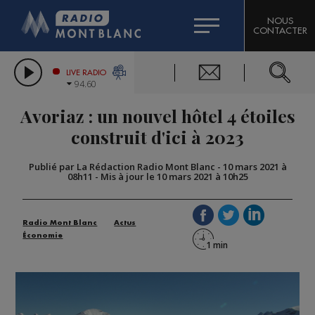
HOROSCOPE
CITIZEN MACHINERY
NOUS
CONTACTER
COMPAGNIE DU MONT-BLANC
LES CHRONIQUES DE L'EXPERT
GRAND MASSIF DOMAINES SKIABLES
LIVE RADIO
94.60
BORINI
Avoriaz : un nouvel hôtel 4 étoiles
BIGARD
construit d'ici à 2023
Publié par La Rédaction Radio Mont Blanc
-
10 mars 2021 à
08h11
-
Mis à jour le 10 mars 2021 à 10h25
Radio Mont Blanc
Actus
Économie