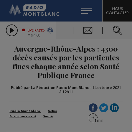
HOROSCOPE
CITIZEN MACHINERY
NOUS
CONTACTER
COMPAGNIE DU MONT-BLANC
LES CHRONIQUES DE L'EXPERT
GRAND MASSIF DOMAINES SKIABLES
LIVE RADIO
94.60
BORINI
Auvergne-Rhône-Alpes : 4300
BIGARD
décès causés par les particules
fines chaque année selon Santé
Publique France
Publié par La Rédaction Radio Mont Blanc
-
14 octobre 2021
à 12h11
Radio Mont Blanc
Actus
Environnement
Santé