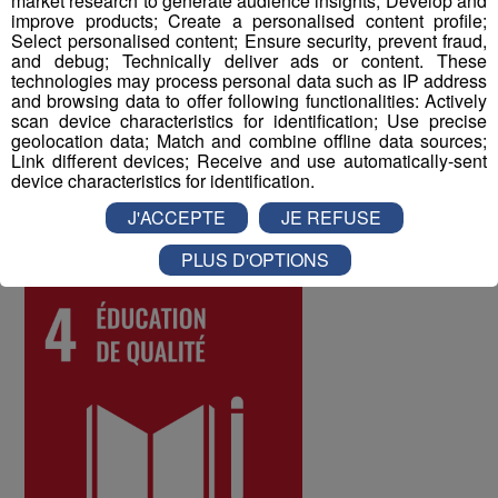
market research to generate audience insights; Develop and
Enfin, un questionnaire bien-être envoyé chaque année
improve products; Create a personalised content profile;
à tous les collaborateurs permet d'identifier les
Select personalised content; Ensure security, prevent fraud,
and debug; Technically deliver ads or content. These
difficultés qui pourraient être rencontrées par les
technologies may process personal data such as IP address
différents salariés, et d'y remédier. Au mois de juin 2022,
and browsing data to offer following functionalities: Actively
les collaborateurs ont donné une note globale de 8 sur
scan device characteristics for identification; Use precise
geolocation data; Match and combine offline data sources;
10 à la qualité de vie au travail au sein du Groupe Mont
Link different devices; Receive and use automatically-sent
Blanc Médias.
device characteristics for identification.
J'ACCEPTE
JE REFUSE
ODD numéro 4 : Education de qualité
PLUS D'OPTIONS