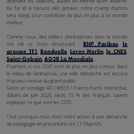
atteindre les objectifs, autant en interne qu’en externe.
Au fur et à mesure des années, notre champ d’action
sera élargi, pour contribuer de plus en plus à un monde
meilleur.
Comme nous, des milliers d’entreprises dans le monde
ont fait ce choix structurant :
,
BNP Paribas
le
,
,
,
,
groupe TF1
Bonduelle
Leroy Merlin
le CNES
,
...
Saint-Gobain
AG2R La Mondiale
Pourtant, si ces ODD sont de plus en plus connus dans
le milieu de l’entreprise, une telle démarche est encore
trop peu connue du grand public.
Selon un sondage 4D / WECF / France-Harris Interactive,
datant de juin 2020, seuls 15 % des Français savent
expliquer ce que sont les ODD.
C’est pourquoi nous lions notre action à une démarche
de pédagogie en présentant ces 17 Objectifs.