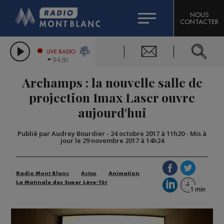
HOROSCOPE
CITIZEN MACHINERY
NOUS
CONTACTER
COMPAGNIE DU MONT-BLANC
LES CHRONIQUES DE L'EXPERT
GRAND MASSIF DOMAINES SKIABLES
LIVE RADIO
94.60
BORINI
Archamps : la nouvelle salle de
BIGARD
projection Imax Laser ouvre
aujourd'hui
Publié par Audrey Bourdier
-
24 octobre 2017 à 11h20
-
Mis à
jour le 29 novembre 2017 à 14h24
Radio Mont Blanc
Actus
Animation
La Matinale des Super Lève-Tôt