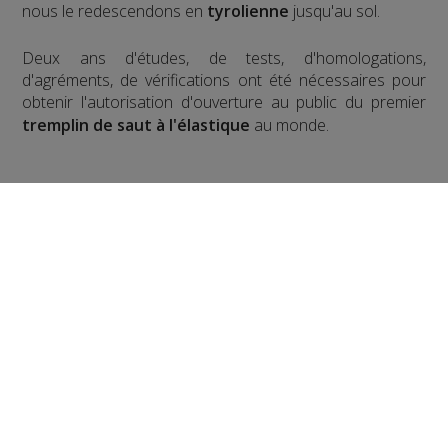
nous le redescendons en
tyrolienne
jusqu'au sol.
​Deux ans d'études, de tests, d'homologations,
d'agréments, de vérifications ont été nécessaires pour
obtenir l'autorisation d'ouverture au public du premier
tremplin de saut à l'élastique
au monde.
Pour la version hivernale, c'est un
saut à l'élastique
!
en ski
Partager sur Facebook