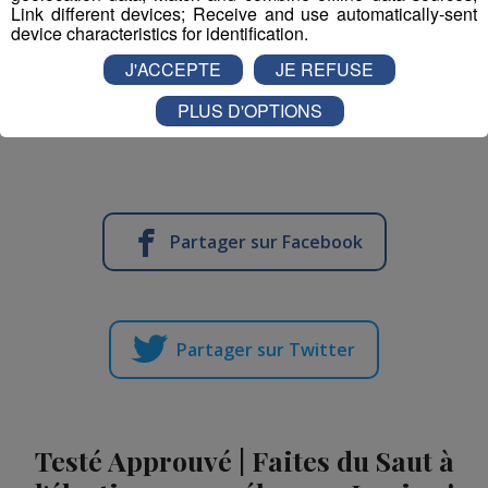
Link different devices; Receive and use automatically-sent
Serveur - serveuse
device characteristics for identification.
J'ACCEPTE
JE REFUSE
Technicien(ne) contrôle et qualité
PLUS D'OPTIONS
mécanique travail métaux
Partager sur Facebook
Partager sur Twitter
Testé Approuvé | Faites du Saut à