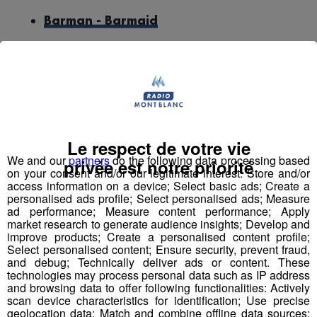
Barman - Barmaid
Boucher-charcutier
Chef de rang
Employé polyvalent - Employée
Le respect de votre vie
polyvalente d'hôtellerie
We and our
partners
do the following data processing based
privée est notre priorité
on your consent and/or our legitimate interest: Store and/or
Maître-nageur sauveteur - Maître
access information on a device; Select basic ads; Create a
nageuse sauveteuse
personalised ads profile; Select personalised ads; Measure
ad performance; Measure content performance; Apply
market research to generate audience insights; Develop and
Professeur de physiques
improve products; Create a personalised content profile;
Select personalised content; Ensure security, prevent fraud,
and debug; Technically deliver ads or content. These
Responsable accueil restauration H-F
technologies may process personal data such as IP address
and browsing data to offer following functionalities: Actively
scan device characteristics for identification; Use precise
Serveur - Serveuse de restaurant
geolocation data; Match and combine offline data sources;