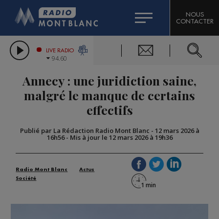
HOROSCOPE
CITIZEN MACHINERY
NOUS
CONTACTER
COMPAGNIE DU MONT-BLANC
LES CHRONIQUES DE L'EXPERT
GRAND MASSIF DOMAINES SKIABLES
LIVE RADIO
94.60
BORINI
Annecy : une juridiction saine,
BIGARD
malgré le manque de certains
effectifs
Publié par La Rédaction Radio Mont Blanc
-
12 mars 2026 à
16h56
-
Mis à jour le 12 mars 2026 à 19h36
Radio Mont Blanc
Actus
Société