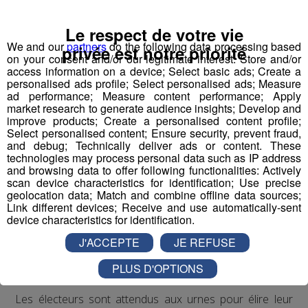
Le respect de votre vie
We and our
partners
do the following data processing based
privée est notre priorité
on your consent and/or our legitimate interest: Store and/or
access information on a device; Select basic ads; Create a
personalised ads profile; Select personalised ads; Measure
ad performance; Measure content performance; Apply
market research to generate audience insights; Develop and
improve products; Create a personalised content profile;
Select personalised content; Ensure security, prevent fraud,
and debug; Technically deliver ads or content. These
technologies may process personal data such as IP address
and browsing data to offer following functionalities: Actively
scan device characteristics for identification; Use precise
© Radio Mont Blanc
geolocation data; Match and combine offline data sources;
Link different devices; Receive and use automatically-sent
C’est le premier tour des
device characteristics for identification.
élections municipales ce
J'ACCEPTE
JE REFUSE
dimanche 15 mars.
PLUS D'OPTIONS
Les électeurs sont attendus aux urnes pour élire leur