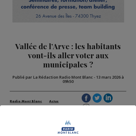
Vallée de l’Arve : les habitants
vont-ils aller voter aux
municipales ?
Publié par La Rédaction Radio Mont Blanc
-
13 mars 2026 à
09h50
Radio Mont Blanc
Actus
Société