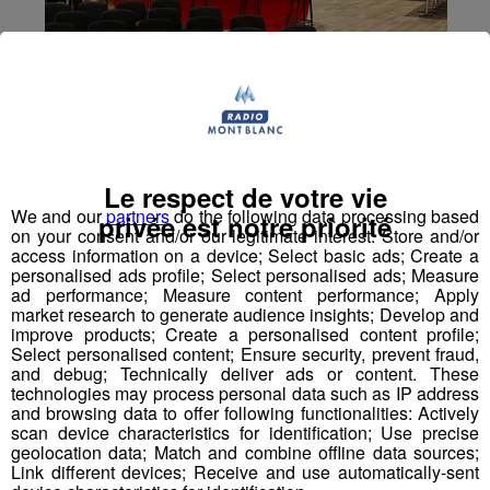
Le respect de votre vie
We and our
partners
do the following data processing based
privée est notre priorité
on your consent and/or our legitimate interest: Store and/or
access information on a device; Select basic ads; Create a
personalised ads profile; Select personalised ads; Measure
ad performance; Measure content performance; Apply
market research to generate audience insights; Develop and
improve products; Create a personalised content profile;
Select personalised content; Ensure security, prevent fraud,
and debug; Technically deliver ads or content. These
technologies may process personal data such as IP address
Saint-Gervais : un blessé grave
and browsing data to offer following functionalities: Actively
dans l'incendie d'une ferme à
scan device characteristics for identification; Use precise
geolocation data; Match and combine offline data sources;
Cupelin
Link different devices; Receive and use automatically-sent