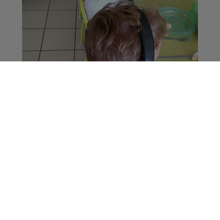
Pays Rochois : des
parents d’élèves
s’indignent des
conditions de scolarité
des enfants
Société