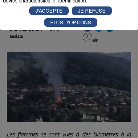
device characteristics for identification.
Publié par La Rédaction Radio Mont Blanc
-
10 septembre
J'ACCEPTE
JE REFUSE
2020 à 10h25
-
Mis à jour le 10 septembre 2020 à 13h29
PLUS D'OPTIONS
Radio Mont Blanc
Actus
Société
Les flammes se sont vues à des kilomètres à la