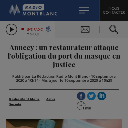
HOROSCOPE
CITIZEN MACHINERY
NOUS
CONTACTER
COMPAGNIE DU MONT-BLANC
LES CHRONIQUES DE L'EXPERT
GRAND MASSIF DOMAINES SKIABLES
LIVE RADIO
94.60
BORINI
Annecy : un restaurateur attaque
BIGARD
l'obligation du port du masque en
justice
Publié par La Rédaction Radio Mont Blanc
-
10 septembre
2020 à 10h14
-
Mis à jour le 10 septembre 2020 à 10h29
Radio Mont Blanc
Actus
Société