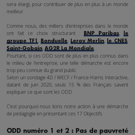
sera élargi, pour contribuer de plus en plus à un monde
meilleur.
Comme nous, des milliers d’entreprises dans le monde
ont fait ce choix structurant :
,
BNP Paribas
le
,
,
,
,
groupe TF1
Bonduelle
Leroy Merlin
le CNES
,
...
Saint-Gobain
AG2R La Mondiale
Pourtant, si ces ODD sont de plus en plus connus dans
le milieu de l’entreprise, une telle démarche est encore
trop peu connue du grand public.
Selon un sondage 4D / WECF / France-Harris Interactive,
datant de juin 2020, seuls 15 % des Français savent
expliquer ce que sont les ODD.
C’est pourquoi nous lions notre action à une démarche
de pédagogie en présentant ces 17 Objectifs.
ODD numéro 1 et 2 : Pas de pauvreté