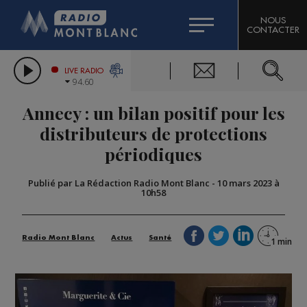
HOROSCOPE
CITIZEN MACHINERY
NOUS
CONTACTER
COMPAGNIE DU MONT-BLANC
LES CHRONIQUES DE L'EXPERT
GRAND MASSIF DOMAINES SKIABLES
LIVE RADIO
94.60
BORINI
Annecy : un bilan positif pour les
BIGARD
distributeurs de protections
périodiques
Publié par La Rédaction Radio Mont Blanc
-
10 mars 2023 à
10h58
Radio Mont Blanc
Actus
Santé