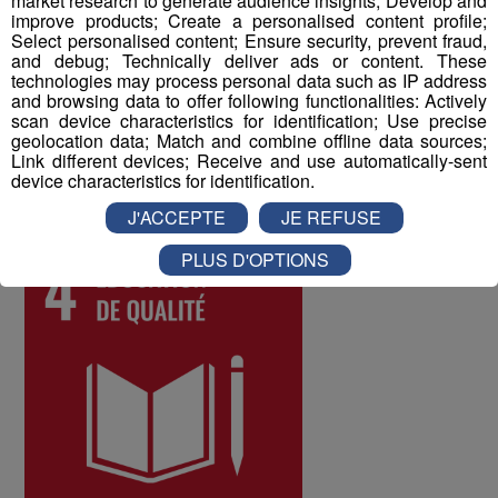
market research to generate audience insights; Develop and
improve products; Create a personalised content profile;
difficultés qui pourraient être rencontrées par les
Select personalised content; Ensure security, prevent fraud,
différents salariés, et d'y remédier. Au mois de juin 2022,
and debug; Technically deliver ads or content. These
les collaborateurs ont donné une note globale de 8 sur
technologies may process personal data such as IP address
and browsing data to offer following functionalities: Actively
10 à la qualité de vie au travail au sein du Groupe Mont
scan device characteristics for identification; Use precise
Blanc Médias.
geolocation data; Match and combine offline data sources;
Link different devices; Receive and use automatically-sent
device characteristics for identification.
ODD numéro 4 : Education de qualité
J'ACCEPTE
JE REFUSE
PLUS D'OPTIONS