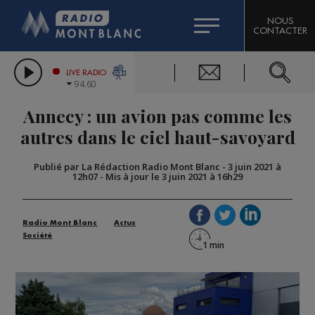
HOROSCOPE
CITIZEN MACHINERY
NOUS
CONTACTER
COMPAGNIE DU MONT-BLANC
LES CHRONIQUES DE L'EXPERT
GRAND MASSIF DOMAINES SKIABLES
LIVE RADIO
94.60
BORINI
Annecy : un avion pas comme les
BIGARD
autres dans le ciel haut-savoyard
Publié par La Rédaction Radio Mont Blanc
-
3 juin 2021 à
12h07
-
Mis à jour le 3 juin 2021 à 16h29
Radio Mont Blanc
Actus
Société