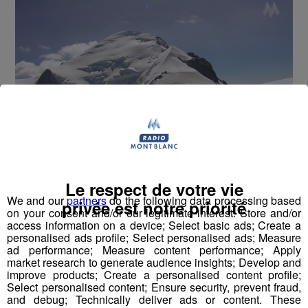
60 ans après les Plans neige, c’est un nouveau plan
Le respect de votre vie
de développement pour la montagne qui vient
We and our
partners
do the following data processing based
privée est notre priorité
on your consent and/or our legitimate interest: Store and/or
d’être présenté.
access information on a device; Select basic ads; Create a
personalised ads profile; Select personalised ads; Measure
ad performance; Measure content performance; Apply
Jean Castex, le Premier ministre, était à Bourg-Saint-
market research to generate audience insights; Develop and
Maurice la semaine dernière pour présenter le plan «
improve products; Create a personalised content profile;
Avenir montagne » : 640 millions d’euros destinés à
Select personalised content; Ensure security, prevent fraud,
and debug; Technically deliver ads or content. These
établir une stratégie nationale.