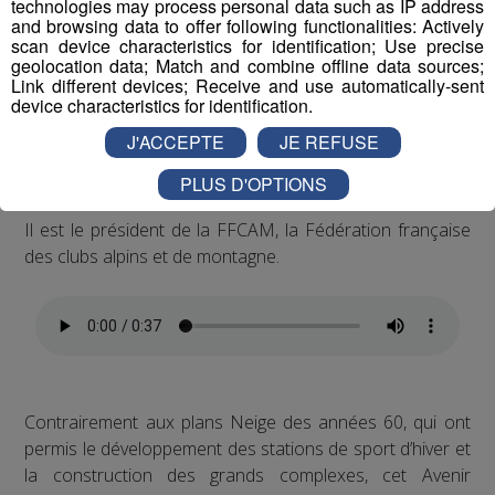
technologies may process personal data such as IP address
and browsing data to offer following functionalities: Actively
Plusieurs pistes de travail ont été lancées : diversification
scan device characteristics for identification; Use precise
geolocation data; Match and combine offline data sources;
des activités pour les 4 saisons, lutte contre les lits
Link different devices; Receive and use automatically-sent
froids, relance des colonies de vacances et des classes
device characteristics for identification.
vertes...
J'ACCEPTE
JE REFUSE
Nicolas Raynaud a contribué à l’élaboration du texte.
PLUS D'OPTIONS
Il est le président de la FFCAM, la Fédération française
des clubs alpins et de montagne.
Contrairement aux plans Neige des années 60, qui ont
permis le développement des stations de sport d’hiver et
la construction des grands complexes, cet Avenir