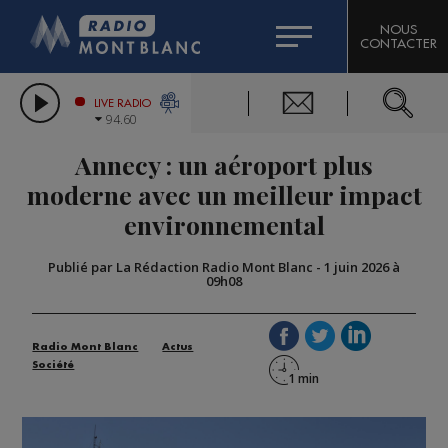
HOROSCOPE
CITIZEN MACHINERY
NOUS
CONTACTER
COMPAGNIE DU MONT-BLANC
LES CHRONIQUES DE L'EXPERT
GRAND MASSIF DOMAINES SKIABLES
LIVE RADIO
94.60
BORINI
Annecy : un aéroport plus
BIGARD
moderne avec un meilleur impact
environnemental
Publié par La Rédaction Radio Mont Blanc
-
1 juin 2026 à
09h08
Radio Mont Blanc
Actus
Société