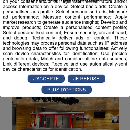
on your consent and/or our legitimate interest: Store and/or
Partager sur Facebook
access information on a device; Select basic ads; Create a
personalised ads profile; Select personalised ads; Measure
ad performance; Measure content performance; Apply
market research to generate audience insights; Develop and
improve products; Create a personalised content profile;
Select personalised content; Ensure security, prevent fraud,
Partager sur Twitter
and debug; Technically deliver ads or content. These
technologies may process personal data such as IP address
and browsing data to offer following functionalities: Actively
scan device characteristics for identification; Use precise
geolocation data; Match and combine offline data sources;
Link different devices; Receive and use automatically-sent
device characteristics for identification.
J'ACCEPTE
JE REFUSE
PLUS D'OPTIONS