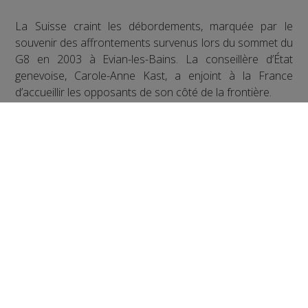
La Suisse craint les débordements, marquée par le
souvenir des affrontements survenus lors du sommet du
G8 en 2003 à Evian-les-Bains. La conseillère d’État
genevoise, Carole-Anne Kast, a enjoint à la France
d’accueillir les opposants de son côté de la frontière.
Mais selon la Préfète de la Haute-Savoie, aucune
demande n’a encore été formulée officiellement sur le
territoire français.
Une réunion publique doit se tenir mi-mai dans le
Chablais, à destination des habitants concernés par les
mesures. Le plan de sécurité final sera, lui, dévoilé début
juin.