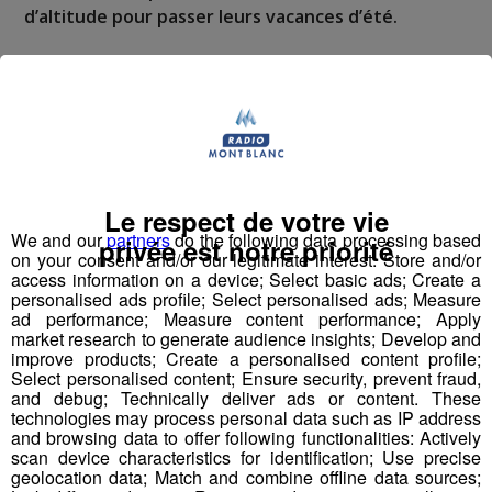
d’altitude pour passer leurs vacances d’été.
D’après une étude de l'association nationale des maires
des stations de montagne, l’ANMSM, conçue par le
cabinet G2A,
le taux d'occupation prévisionnel dans
les stations de montagne en août augmente de 3,8
points, comparé à la même époque l'année
dernière.
Le respect de votre vie
We and our
partners
do the following data processing based
privée est notre priorité
Ces réservations prévues atteignent près de 70% pour la
on your consent and/or our legitimate interest: Store and/or
access information on a device; Select basic ads; Create a
semaine du 8 au 15 août et augmente jusqu’à +5,6 pts
personalised ads profile; Select personalised ads; Measure
pour la dernière semaine d’août.
ad performance; Measure content performance; Apply
market research to generate audience insights; Develop and
improve products; Create a personalised content profile;
Sur la période estivale (du 4 juillet au 12 septembre), "
la
Select personalised content; Ensure security, prevent fraud,
fréquentation se maintient ainsi à l’équilibre (+0,4pt) et
and debug; Technically deliver ads or content. These
confirme l’engouement des vacanciers pour la nature et le
technologies may process personal data such as IP address
and browsing data to offer following functionalities: Actively
grand air de la montagne
" précise l’ANMSM.
scan device characteristics for identification; Use precise
geolocation data; Match and combine offline data sources;