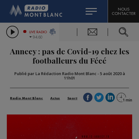
HOROSCOPE
CITIZEN MACHINERY
NOUS
CONTACTER
COMPAGNIE DU MONT-BLANC
LES CHRONIQUES DE L'EXPERT
GRAND MASSIF DOMAINES SKIABLES
LIVE RADIO
94.60
BORINI
Annecy : pas de Covid-19 chez les
BIGARD
footballeurs du Fécé
Publié par La Rédaction Radio Mont Blanc
-
5 août 2020 à
11h01
Radio Mont Blanc
Actus
Sport