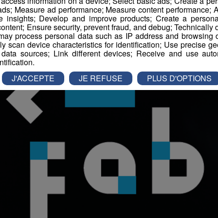
r access information on a device; Select basic ads; Create a per
 ads; Measure ad performance; Measure content performance; A
e insights; Develop and improve products; Create a personali
ontent; Ensure security, prevent fraud, and debug; Technically d
ay process personal data such as IP address and browsing da
vely scan device characteristics for identification; Use precise g
 data sources; Link different devices; Receive and use autom
ntification.
J'ACCEPTE
JE REFUSE
PLUS D'OPTIONS