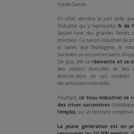
Haute-Savoie.
En effet, derrière la part belle a
l’industrie qui y représente
¼ de l
faisant l’une des grandes fiertés 
précision. Ce bassin industriel de p
et variés que l’horlogerie, le médic
nucléaire ou encore les biens d’équi
De plus, elle se
réinvente et se m
des métiers diversifiés et des é
diversification de ses modèles 
décarbonation mondiale.
Pourtant,
ce tissu industriel se 
des crises successives
(climatiqu
l’emploi,
sur un territoire complexe,
La jeune génération est en pr
renouveler les 50 000 emplois,
d