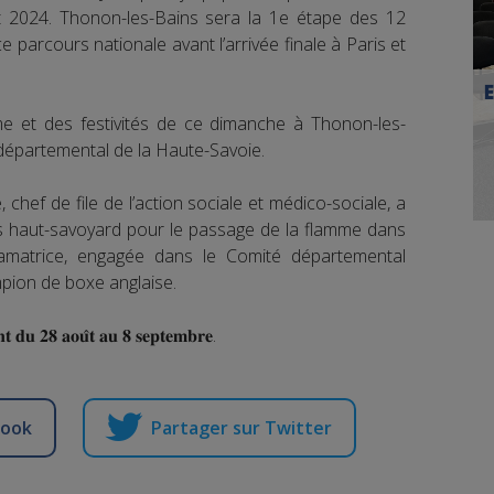
2024. Thonon-les-Bains sera la 1e étape des 12
ce parcours nationale avant l’arrivée finale à Paris et
e et des festivités de ce dimanche à Thonon-les-
l départemental de la Haute-Savoie.
hef de file de l’action sociale et médico-sociale, a
urs haut-savoyard pour le passage de la flamme dans
, sportive amatrice, engagée dans le Comité départemental
 champion de boxe anglaise.
𝐧𝐭 𝐝𝐮 𝟐𝟖 𝐚𝐨𝐮̂𝐭 𝐚𝐮 𝟖 𝐬𝐞𝐩𝐭𝐞𝐦𝐛𝐫𝐞.
book
Partager sur Twitter