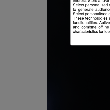
interest: Store and/o
Select personalised
to generate audienc
Select personalised c
These technologies m
functionalities: Acti
and combine offline
characteristics for ide