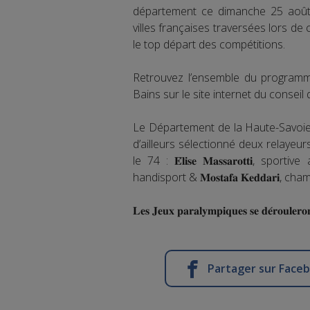
département ce dimanche 25 août 
villes françaises traversées lors de 
le top départ des compétitions.
Retrouvez l’ensemble du programm
Bains sur le site internet du consei
Le Département de la Haute-Savoie, c
d’ailleurs sélectionné deux relaye
le 74 : 𝐄́𝐥𝐢𝐬𝐞 𝐌𝐚𝐬𝐬𝐚𝐫𝐨𝐭𝐭
handisport & 𝐌𝐨𝐬𝐭𝐚𝐟𝐚 𝐊𝐞𝐝𝐝𝐚𝐫𝐢,
𝐋𝐞𝐬 𝐉𝐞𝐮𝐱 𝐩𝐚𝐫𝐚𝐥𝐲𝐦𝐩𝐢𝐪𝐮𝐞𝐬 𝐬𝐞 𝐝𝐞́𝐫𝐨𝐮𝐥𝐞𝐫𝐨
Partager sur Face