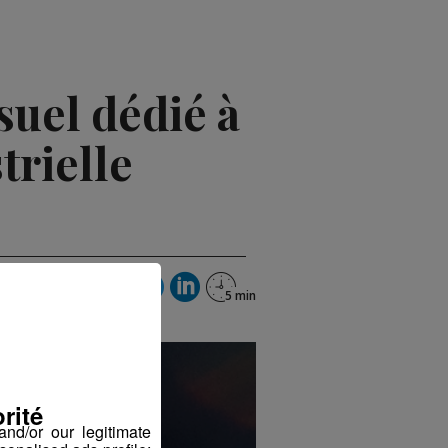
uel dédié à
trielle
rité
nd/or our legitimate