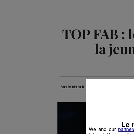
TOP FAB : 
la jeu
Radio Mont Blanc
Actus
Industrie
Le 
We and our
partner