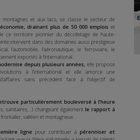
ux montagnes et aux lacs, se classe le secteur de
’économie, drainant plus de 50 000 emplois
et
de ce territoire pionnier du décolletage de haute-
ointe intervient dans des domaines aussi prestigieux
al, l’automobile, l’aéronautique, le ferroviaire, le
pement exportés à l’international.
odernise depuis plusieurs années,
elle propose
volutions à l’international et elle amorce une
d’affaires sans précédent face à l’objectif de
retrouve particulièrement bouleversé à l’heure
es, sanitaires,…) changeant également
le rapport à
 frontalier, valléen et montagneux.
emière ligne
pour contribuer à
pérenniser et
’autant que la filière industrielle a besoin de talents