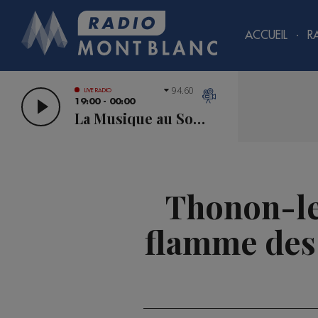
ACCUEIL
R
94.60
LIVE RADIO
19:00 - 00:00
La Musique au Sommet
Thonon-les
flamme des