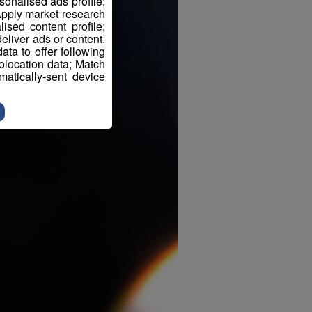
sonalised ads profile;
pply market research
sed content profile;
eliver ads or content.
ta to offer following
eolocation data; Match
atically-sent device