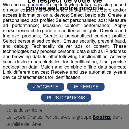
We and our
partners
do the following data processing based
privée est notre priorité
des binômes.
on your consent and/or our legitimate interest: Store and/or
Pour mener à bien leur projet et tenter de
access information on a device; Select basic ads; Create a
personalised ads profile; Select personalised ads; Measure
remporter
la compétition nationale à Lyon le 22 mars,
ad performance; Measure content performance; Apply
ils pourront compter sur
le coaching de
market research to generate audience insights; Develop and
l’association,
et reconnue par la French Fab ; mais
improve products; Create a personalised content profile;
Select personalised content; Ensure security, prevent fraud,
également
l’accompagnement de leurs entreprises
and debug; Technically deliver ads or content. These
binômes,
présentes en école et en accueillant les
technologies may process personal data such as IP address
classes pour visites, conseils et fabrication de pièces
and browsing data to offer following functionalities: Actively
scan device characteristics for identification; Use precise
nécessaires pour rendre le robot le plus performant
geolocation data; Match and combine offline data sources;
possible en vue de la compétition.
Link different devices; Receive and use automatically-sent
device characteristics for identification.
J'ACCEPTE
JE REFUSE
Les binômes ?
4 établissements scolaires avec 4 entreprises
PLUS D'OPTIONS
industrielles phrases de Haute-Savoie couvrant les 3
coins du territoire :
Le Lycée Charles Poncet avec le groupe
dans
Bontaz
la Vallée de l'Arve