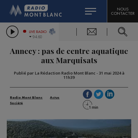
HOROSCOPE
CITIZEN MACHINERY
NOUS
CONTACTER
COMPAGNIE DU MONT-BLANC
LES CHRONIQUES DE L'EXPERT
GRAND MASSIF DOMAINES SKIABLES
LIVE RADIO
94.60
BORINI
Annecy : pas de centre aquatique
BIGARD
aux Marquisats
Publié par La Rédaction Radio Mont Blanc
-
31 mai 2024 à
11h39
Radio Mont Blanc
Actus
Société