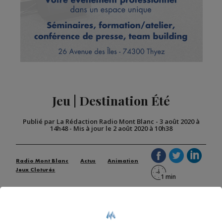
Jeu | Destination Été
Publié par La Rédaction Radio Mont Blanc
-
3 août 2020 à
14h48
-
Mis à jour le 2 août 2020 à 10h38
Radio Mont Blanc
Actus
Animation
Jeux Cloturés