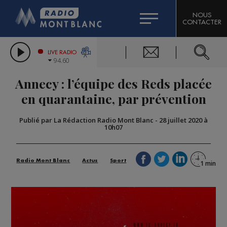
HOROSCOPE
CITIZEN MACHINERY
NOUS
CONTACTER
COMPAGNIE DU MONT-BLANC
LES CHRONIQUES DE L'EXPERT
GRAND MASSIF DOMAINES SKIABLES
LIVE RADIO
94.60
BORINI
Annecy : l’équipe des Reds placée
BIGARD
en quarantaine, par prévention
Publié par La Rédaction Radio Mont Blanc
-
28 juillet 2020 à
10h07
Radio Mont Blanc
Actus
Sport