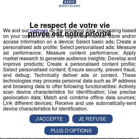
Le respect de votre vie
We and our
partners
do the following data processing based
privée est notre priorité
on your consent and/or our legitimate interest: Store and/or
access information on a device; Select basic ads; Create a
personalised ads profile; Select personalised ads; Measure
ad performance; Measure content performance; Apply
market research to generate audience insights; Develop and
improve products; Create a personalised content profile;
Select personalised content; Ensure security, prevent fraud,
Cet été, Radio Mont Blanc s'occupe de toutes vos
and debug; Technically deliver ads or content. These
sorties en famille, avec le grand jeu des vacances :
technologies may process personal data such as IP address
and browsing data to offer following functionalities: Actively
Déstination été !
scan device characteristics for identification; Use precise
geolocation data; Match and combine offline data sources;
Deux rendez-vous par jour, à 8h45 et 17h45 sur
Link different devices; Receive and use automatically-sent
device characteristics for identification.
Radio Mont Blanc !
J'ACCEPTE
JE REFUSE
Déstination été ! Une question...une destination !
PLUS D'OPTIONS
Nous vous poserons une question, a vous de faire le