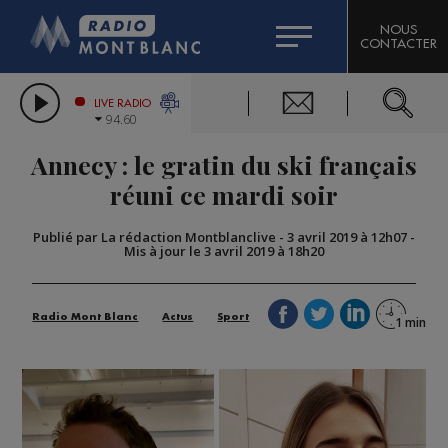
HOROSCOPE
CITIZEN MACHINERY
NOUS
CONTACTER
COMPAGNIE DU MONT-BLANC
LES CHRONIQUES DE L'EXPERT
GRAND MASSIF DOMAINES SKIABLES
LIVE RADIO
94.60
BORINI
Annecy : le gratin du ski français
BIGARD
réuni ce mardi soir
Publié par La rédaction Montblanclive
-
3 avril 2019 à 12h07
-
Mis à jour le 3 avril 2019 à 18h20
Radio Mont Blanc
Actus
Sport