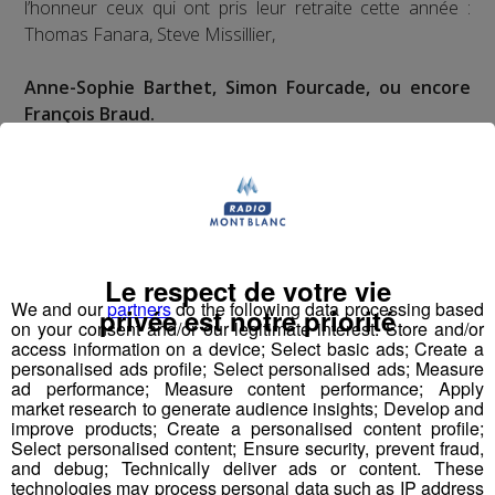
l’honneur ceux qui ont pris leur retraite cette année :
Thomas Fanara, Steve Missillier,
Anne-Sophie Barthet, Simon Fourcade, ou encore
François Braud.
Partager sur Facebook
Le respect de votre vie
We and our
partners
do the following data processing based
privée est notre priorité
Partager sur Twitter
on your consent and/or our legitimate interest: Store and/or
access information on a device; Select basic ads; Create a
personalised ads profile; Select personalised ads; Measure
ad performance; Measure content performance; Apply
market research to generate audience insights; Develop and
improve products; Create a personalised content profile;
Select personalised content; Ensure security, prevent fraud,
and debug; Technically deliver ads or content. These
technologies may process personal data such as IP address