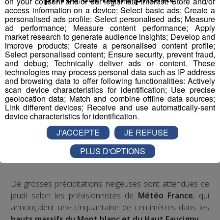
on your consent and/or our legitimate interest: Store and/or
access information on a device; Select basic ads; Create a
personalised ads profile; Select personalised ads; Measure
Radio Mont Blanc
Actus
ad performance; Measure content performance; Apply
market research to generate audience insights; Develop and
improve products; Create a personalised content profile;
Select personalised content; Ensure security, prevent fraud,
and debug; Technically deliver ads or content. These
technologies may process personal data such as IP address
and browsing data to offer following functionalities: Actively
scan device characteristics for identification; Use precise
geolocation data; Match and combine offline data sources;
Link different devices; Receive and use automatically-sent
device characteristics for identification.
J'ACCEPTE
JE REFUSE
PLUS D'OPTIONS
Les flocons sont de retour !
De grosses précipitations neigeuses sont attendues ce
jeudi selon les prévisionnistes de
Météo France
, qui
annonçaient une cinquantaine de centimètres dans les
hauts massifs du Mont blanc et du Haut Faucigny.