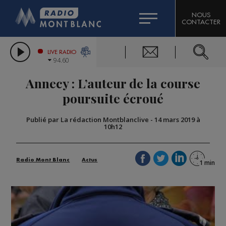
HOROSCOPE
CITIZEN MACHINERY
NOUS
CONTACTER
COMPAGNIE DU MONT-BLANC
LES CHRONIQUES DE L'EXPERT
GRAND MASSIF DOMAINES SKIABLES
LIVE RADIO
94.60
BORINI
Annecy : L’auteur de la course
BIGARD
poursuite écroué
Publié par La rédaction Montblanclive
-
14 mars 2019 à
10h12
Radio Mont Blanc
Actus