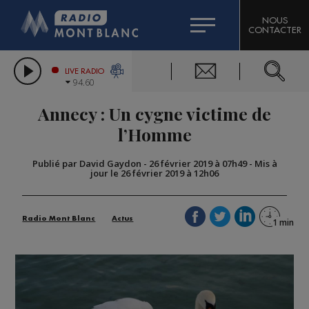
HOROSCOPE
CITIZEN MACHINERY
NOUS
CONTACTER
COMPAGNIE DU MONT-BLANC
LES CHRONIQUES DE L'EXPERT
GRAND MASSIF DOMAINES SKIABLES
LIVE RADIO
94.60
BORINI
Annecy : Un cygne victime de
BIGARD
l’Homme
Publié par David Gaydon
-
26 février 2019 à 07h49
-
Mis à
jour le 26 février 2019 à 12h06
Radio Mont Blanc
Actus