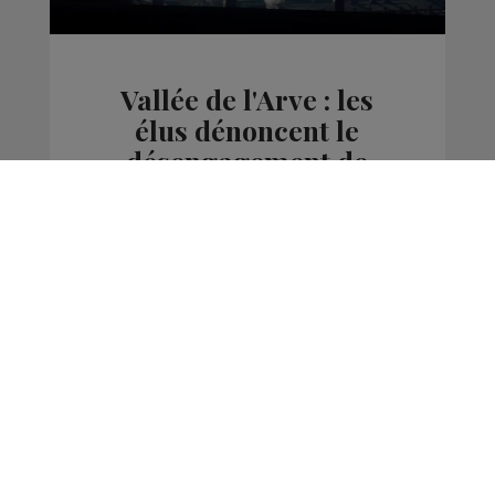
Vallée de l'Arve : les
élus dénoncent le
désengagement de
l'Etat dans le PPA 2
Actus
La Matinale des Super Lève-Tôt