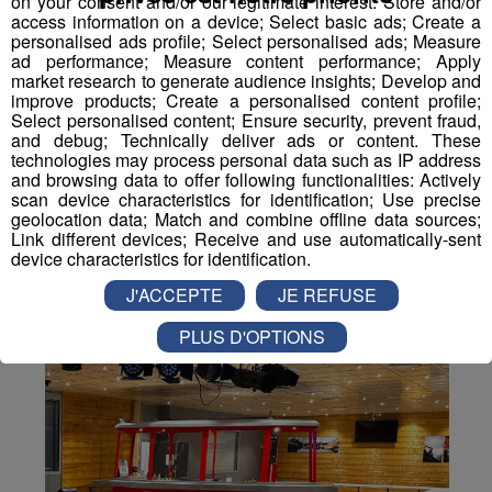
on your consent and/or our legitimate interest: Store and/or
Partager sur Facebook
access information on a device; Select basic ads; Create a
personalised ads profile; Select personalised ads; Measure
ad performance; Measure content performance; Apply
market research to generate audience insights; Develop and
improve products; Create a personalised content profile;
Select personalised content; Ensure security, prevent fraud,
Partager sur Twitter
and debug; Technically deliver ads or content. These
technologies may process personal data such as IP address
and browsing data to offer following functionalities: Actively
scan device characteristics for identification; Use precise
geolocation data; Match and combine offline data sources;
Link different devices; Receive and use automatically-sent
device characteristics for identification.
J'ACCEPTE
JE REFUSE
PLUS D'OPTIONS