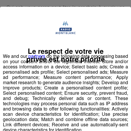
Qui sait, vous serez peut-être le prochain à ouvrir vos
portes à Jessica ?
Inscrivez-vous ici
Le respect de votre vie
Partager sur Facebook
We and our
partners
do the following data processing based
privée est notre priorité
on your consent and/or our legitimate interest: Store and/or
access information on a device; Select basic ads; Create a
personalised ads profile; Select personalised ads; Measure
ad performance; Measure content performance; Apply
market research to generate audience insights; Develop and
Partager sur Twitter
improve products; Create a personalised content profile;
Select personalised content; Ensure security, prevent fraud,
and debug; Technically deliver ads or content. These
technologies may process personal data such as IP address
and browsing data to offer following functionalities: Actively
scan device characteristics for identification; Use precise
Vous en voulez encore ?
geolocation data; Match and combine offline data sources;
Link different devices; Receive and use automatically-sent
device characteristics for identification.