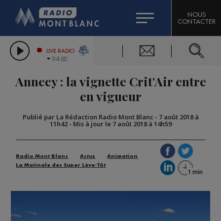
HOROSCOPE
CITIZEN MACHINERY
NOUS
CONTACTER
COMPAGNIE DU MONT-BLANC
LES CHRONIQUES DE L'EXPERT
GRAND MASSIF DOMAINES SKIABLES
LIVE RADIO
94.60
BORINI
Annecy : la vignette Crit'Air entre
BIGARD
en vigueur
Publié par La Rédaction Radio Mont Blanc
-
7 août 2018 à
11h42
-
Mis à jour le 7 août 2018 à 14h59
Radio Mont Blanc
Actus
Animation
La Matinale des Super Lève-Tôt