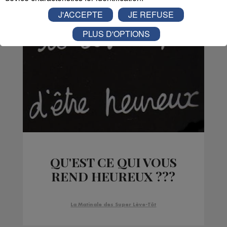
J'ACCEPTE
JE REFUSE
PLUS D'OPTIONS
QU'EST CE QUI VOUS
REND HEUREUX ???
La Matinale des Super Lève-Tôt