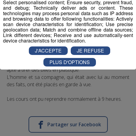
Select personalised content; Ensure security, prevent fraud,
and debug; Technically deliver ads or content. These
technologies may process personal data such as IP address
and browsing data to offer following functionalities: Actively
Grosse frayeur pour les collégiens de Poisy, hier. Un
scan device characteristics for identification; Use precise
homme les a menacés avec une arme sur le parking du
geolocation data; Match and combine offline data sources;
collège de la ville. Immédiatement, tous les élèves ont été
Link different devices; Receive and use automatically-sent
device characteristics for identification.
confinés dans le gymnase de l'établissement.
J'ACCEPTE
JE REFUSE
Appelés sur place, les gendarmes ont découvert qu'il
PLUS D'OPTIONS
s'agissait en réalité d'une réplique d'arme, seulement
apte à tirer des billes en plastique.
L'homme et sa compagne, qui était avec lui au moment
des faits, ont été placés en garde à vue.
Les cours ont pu reprendre normalement à 9 heures.
Partager sur Facebook