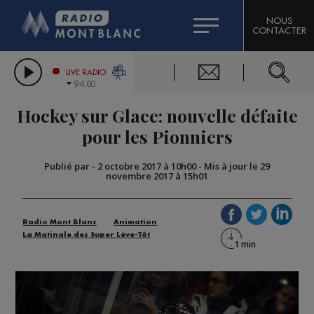
HOROSCOPE
CITIZEN MACHINERY
NOUS
CONTACTER
COMPAGNIE DU MONT-BLANC
LES CHRONIQUES DE L'EXPERT
GRAND MASSIF DOMAINES SKIABLES
LIVE RADIO
94.60
BORINI
Hockey sur Glace: nouvelle défaite
BIGARD
pour les Pionniers
Publié par
-
2 octobre 2017 à 10h00
-
Mis à jour le 29
novembre 2017 à 15h01
Radio Mont Blanc
Animation
La Matinale des Super Lève-Tôt