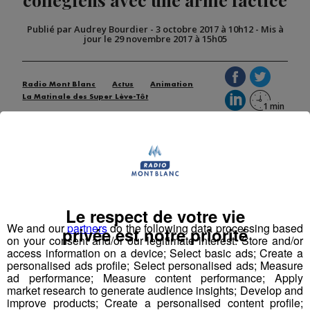
Publié par Audrey Bourdier
-
3 octobre 2017 à 10h12
-
Mis à
jour le 29 novembre 2017 à 15h05
Radio Mont Blanc
Actus
Animation
La Matinale des Super Lève-Tôt
Le respect de votre vie
We and our
partners
do the following data processing based
privée est notre priorité
on your consent and/or our legitimate interest: Store and/or
access information on a device; Select basic ads; Create a
personalised ads profile; Select personalised ads; Measure
ad performance; Measure content performance; Apply
market research to generate audience insights; Develop and
improve products; Create a personalised content profile;