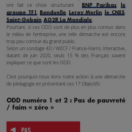
ont fait ce choix structurant :
,
BNP Paribas
le
,
,
,
,
groupe TF1
Bonduelle
Leroy Merlin
le CNES
,
...
Saint-Gobain
AG2R La Mondiale
Pourtant, si ces ODD sont de plus en plus connus dans
le milieu de l’entreprise, une telle démarche est encore
trop peu connue du grand public.
Selon un sondage 4D / WECF / France-Harris Interactive,
datant de juin 2020, seuls 15 % des Français savent
expliquer ce que sont les ODD.
C’est pourquoi nous lions notre action à une démarche
de pédagogie en présentant ces 17 Objectifs.
ODD numéro 1 et 2 : Pas de pauvreté
/ faim « zéro »