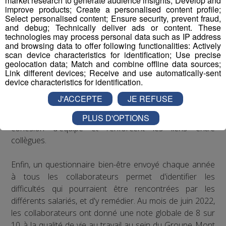
market research to generate audience insights; Develop and
improve products; Create a personalised content profile;
Select personalised content; Ensure security, prevent fraud,
Concernant le bien-être au travail, le Groupe Mont Blanc
and debug; Technically deliver ads or content. These
Médias organise depuis plusieurs années des
technologies may process personal data such as IP address
séminaires d’entreprise qui permettent à ses
and browsing data to offer following functionalities: Actively
scan device characteristics for identification; Use precise
collaborateurs de partager des moments conviviaux qui
geolocation data; Match and combine offline data sources;
sortent du cadre formel du travail. De plus, il est
Link different devices; Receive and use automatically-sent
régulièrement proposé aux salariés de participer à des
device characteristics for identification.
événements festifs (rencontres sportives avec les clubs
J'ACCEPTE
JE REFUSE
partenaires comme les Pionniers de Chamonix ou le FC
Annecy, festivals de musique...) qui accroissent la
PLUS D'OPTIONS
cohésion d'équipe et renforcent les liens entre
collègues.
Enfin, un questionnaire bien-être envoyé chaque année
à tous les collaborateurs permet d'identifier les
difficultés qui pourraient être rencontrées par les
différents salariés, et d'y remédier. Au mois de juin 2022,
les collaborateurs ont donné une note globale de 8 sur
10 à la qualité de vie au travail au sein du Groupe Mont