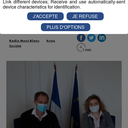
Link different devices; Receive and use automatically-sent
femmes/hommes
device characteristics for identification.
J'ACCEPTE
JE REFUSE
Publié par La Rédaction Radio Mont Blanc
-
8 mars 2021 à
07h51
PLUS D'OPTIONS
Radio Mont Blanc
Actus
Société