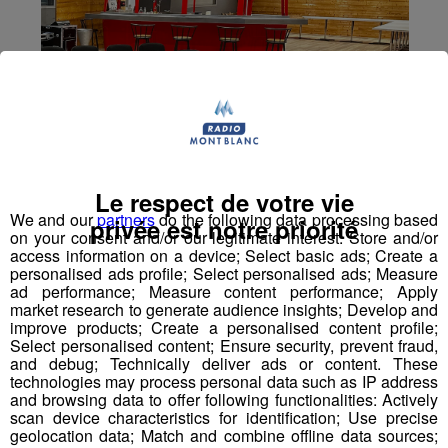
Le respect de votre vie
We and our
partners
do the following data processing based
privée est notre priorité
on your consent and/or our legitimate interest: Store and/or
access information on a device; Select basic ads; Create a
personalised ads profile; Select personalised ads; Measure
ad performance; Measure content performance; Apply
market research to generate audience insights; Develop and
improve products; Create a personalised content profile;
Select personalised content; Ensure security, prevent fraud,
and debug; Technically deliver ads or content. These
technologies may process personal data such as IP address
and browsing data to offer following functionalities: Actively
La Roche sur Foron : la ville
scan device characteristics for identification; Use precise
s’engage pour l’égalité
geolocation data; Match and combine offline data sources;