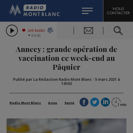
HOROSCOPE
CITIZEN MACHINERY
NOUS
CONTACTER
COMPAGNIE DU MONT-BLANC
LES CHRONIQUES DE L'EXPERT
GRAND MASSIF DOMAINES SKIABLES
LIVE RADIO
94.60
BORINI
Annecy : grande opération de
BIGARD
vaccination ce week-end au
Pâquier
Publié par La Rédaction Radio Mont Blanc
-
5 mars 2021 à
13h02
Radio Mont Blanc
Actus
Santé