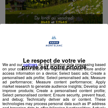
Cet été, Radio Mont Blanc s'occupe de toutes vos
sorties en famille, avec le grand jeu des vacances :
Déstination été !
Deux rendez-vous par jour, à 8h45 et 17h45 sur
Radio Mont Blanc !
Le respect de votre vie
We and our
partners
do the following data processing based
privée est notre priorité
on your consent and/or our legitimate interest: Store and/or
Déstination été ! Une question...une destination !
access information on a device; Select basic ads; Create a
personalised ads profile; Select personalised ads; Measure
Nous vous poserons une question, a vous de faire le
ad performance; Measure content performance; Apply
market research to generate audience insights; Develop and
bon choix entre les 3 réponses pour repartir avec vos
improve products; Create a personalised content profile;
entrées pour un maximum d'activités dans la région !
Select personalised content; Ensure security, prevent fraud,
and debug; Technically deliver ads or content. These
technologies may process personal data such as IP address
Inscription par téléphone toute la journée pour
and browsing data to offer following functionalities: Actively