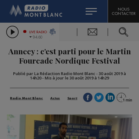
HOROSCOPE
CITIZEN MACHINERY
NOUS
CONTACTER
COMPAGNIE DU MONT-BLANC
LES CHRONIQUES DE L'EXPERT
GRAND MASSIF DOMAINES SKIABLES
LIVE RADIO
94.60
BORINI
Annecy : c'est parti pour le Martin
BIGARD
Fourcade Nordique Festival
Publié par La Rédaction Radio Mont Blanc
-
30 août 2019 à
14h20
-
Mis à jour le 30 août 2019 à 14h29
Radio Mont Blanc
Actus
Sport