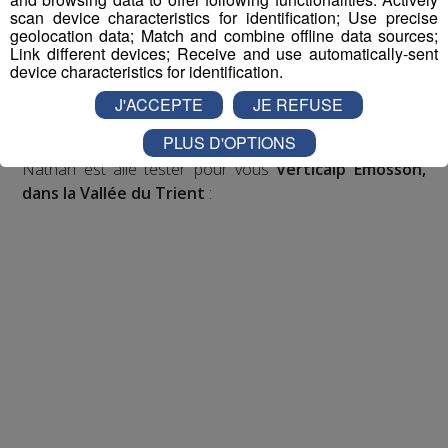
participer aux 2 tirages au sort par jour à 8h45 et 17h45.
scan device characteristics for identification; Use precise
Appelez le standard au 04 50 58 24 09
geolocation data; Match and combine offline data sources;
Link different devices; Receive and use automatically-sent
device characteristics for identification.
Pour cette semaine on vous offre vos entrées pour vous
J'ACCEPTE
JE REFUSE
et la personne de votre choix pour
WALIBI RHONE
ALPES
!
PLUS D'OPTIONS
Nathan est allé tester pour vous
Verticalp Émosson,
dans la Vallée du Trient
: