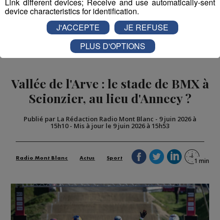
Link different devices; Receive and use automatically-sent
device characteristics for identification.
J'ACCEPTE
JE REFUSE
PLUS D'OPTIONS
Vallée de l'Arve : le stade de BMX à
Scionzier, au lieu d'Annecy ?
Publié par La Rédaction Radio Mont Blanc
-
9 juin 2026 à
15h10
-
Mis à jour le 9 juin 2026 à 15h53
Radio Mont Blanc
Actus
Sport