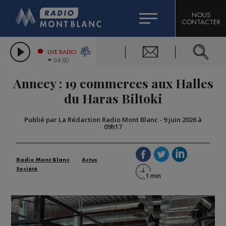
HOROSCOPE
CITIZEN MACHINERY
NOUS
CONTACTER
COMPAGNIE DU MONT-BLANC
LES CHRONIQUES DE L'EXPERT
GRAND MASSIF DOMAINES SKIABLES
LIVE RADIO
94.60
BORINI
Annecy : 19 commerces aux Halles
BIGARD
du Haras Biltoki
Publié par La Rédaction Radio Mont Blanc
-
9 juin 2026 à
09h17
Radio Mont Blanc
Actus
Société