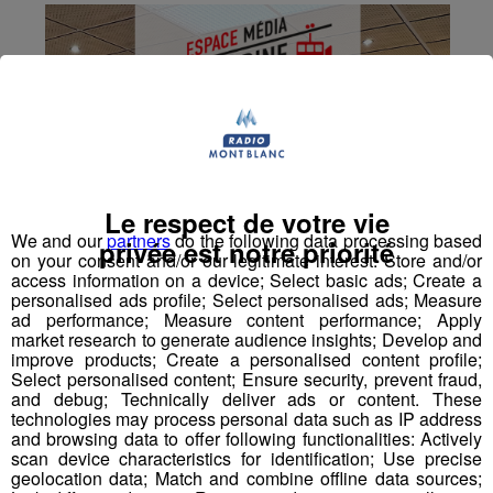
Le respect de votre vie
We and our
partners
do the following data processing based
privée est notre priorité
on your consent and/or our legitimate interest: Store and/or
access information on a device; Select basic ads; Create a
personalised ads profile; Select personalised ads; Measure
ad performance; Measure content performance; Apply
market research to generate audience insights; Develop and
improve products; Create a personalised content profile;
Select personalised content; Ensure security, prevent fraud,
and debug; Technically deliver ads or content. These
technologies may process personal data such as IP address
and browsing data to offer following functionalities: Actively
scan device characteristics for identification; Use precise
geolocation data; Match and combine offline data sources;