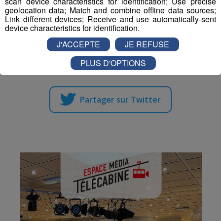
scan device characteristics for identification; Use precise
geolocation data; Match and combine offline data sources;
grande pompe à La Clusaz.
Link different devices; Receive and use automatically-sent
device characteristics for identification.
J'ACCEPTE
JE REFUSE
Partager sur Facebook
PLUS D'OPTIONS
Partager sur Twitter