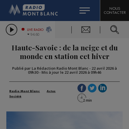
HOROSCOPE
CITIZEN MACHINERY
NOUS
CONTACTER
COMPAGNIE DU MONT-BLANC
LES CHRONIQUES DE L'EXPERT
GRAND MASSIF DOMAINES SKIABLES
LIVE RADIO
94.60
BORINI
Haute-Savoie : de la neige et du
BIGARD
monde en station cet hiver
Publié par La Rédaction Radio Mont Blanc
-
22 avril 2026 à
09h30
-
Mis à jour le 22 avril 2026 à 09h46
Radio Mont Blanc
Actus
Société