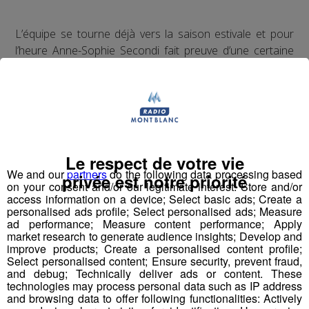
L’équipe se tourne déjà vers la saison estivale et pour
l’heure Anne-Sophie Secondi fait preuve d’une certaine
réserve compte tenu du contexte politique international.
Le respect de votre vie
Et l’un des enjeux primordiaux de l’été en Haute-Savoie
We and our
partners
do the following data processing based
privée est notre priorité
on your consent and/or our legitimate interest: Store and/or
sera notamment d’équilibrer les flux entre un lac
access information on a device; Select basic ads; Create a
d’Annecy souvent saturé de touristes quand, en
personalised ads profile; Select personalised ads; Measure
parallèle, le Léman lui, aspire encore à attirer davantage
ad performance; Measure content performance; Apply
market research to generate audience insights; Develop and
de monde.
improve products; Create a personalised content profile;
Select personalised content; Ensure security, prevent fraud,
En décembre 2025, la première bougie du
and debug; Technically deliver ads or content. These
technologies may process personal data such as IP address
Comité Départemental du Tourisme Haute-
and browsing data to offer following functionalities: Actively
Savoie Mont-Blanc avait été célébré en