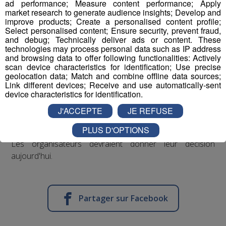
ad performance; Measure content performance; Apply
market research to generate audience insights; Develop and
La
FIS
espère reprogrammer ce slalom plus tard dans la
improve products; Create a personalised content profile;
Select personalised content; Ensure security, prevent fraud,
saison, dans une autre station française. La piste de
and debug; Technically deliver ads or content. These
Courchevel
, début janvier, est privilégiée.
technologies may process personal data such as IP address
and browsing data to offer following functionalities: Actively
scan device characteristics for identification; Use precise
Michel Vion, le président de la Fédération française
geolocation data; Match and combine offline data sources;
de ski
, sait que ce n’est pas gagné.
Link different devices; Receive and use automatically-sent
device characteristics for identification.
J'ACCEPTE
JE REFUSE
PLUS D'OPTIONS
Les organisateurs devraient donner leur décision
aujourd'hui.
Partager sur Facebook