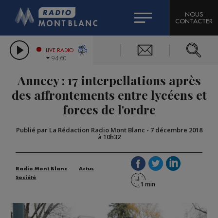
HOROSCOPE
CITIZEN MACHINERY
NOUS
CONTACTER
COMPAGNIE DU MONT-BLANC
LES CHRONIQUES DE L'EXPERT
GRAND MASSIF DOMAINES SKIABLES
LIVE RADIO
94.60
BORINI
Annecy : 17 interpellations après
BIGARD
des affrontements entre lycéens et
forces de l'ordre
Publié par La Rédaction Radio Mont Blanc
-
7 décembre 2018
à 10h32
Radio Mont Blanc
Actus
Société