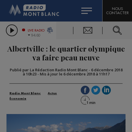
HOROSCOPE
CITIZEN MACHINERY
NOUS
CONTACTER
COMPAGNIE DU MONT-BLANC
LES CHRONIQUES DE L'EXPERT
GRAND MASSIF DOMAINES SKIABLES
LIVE RADIO
94.60
BORINI
Albertville : le quartier olympique
BIGARD
va faire peau neuve
Publié par La Rédaction Radio Mont Blanc
-
6 décembre 2018
à 10h23
-
Mis à jour le 6 décembre 2018 à 11h17
Radio Mont Blanc
Actus
Économie