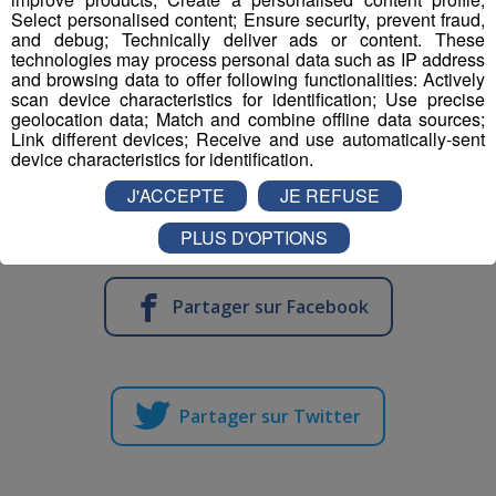
Select personalised content; Ensure security, prevent fraud,
and debug; Technically deliver ads or content. These
Programme du
Critérium de la Première Neige de Val
technologies may process personal data such as IP address
d'Isère
:
and browsing data to offer following functionalities: Actively
scan device characteristics for identification; Use precise
Samedi :
géant masculin
(première manche à 10
geolocation data; Match and combine offline data sources;
Link different devices; Receive and use automatically-sent
heures, seconde à 13 heures)
device characteristics for identification.
Dimanche :
slalom masculin
(première manche à
J'ACCEPTE
JE REFUSE
9h30, seconde à 12h30)
PLUS D'OPTIONS
Partager sur Facebook
Partager sur Twitter