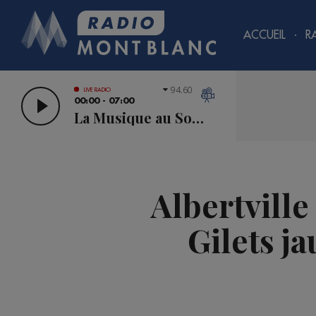
ACCUEIL
R
94.60
LIVE RADIO
00:00 - 07:00
La Musique au Sommet
Albertville
Gilets j