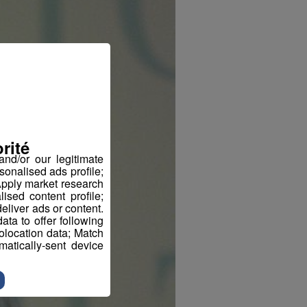
rité
nd/or our legitimate
sonalised ads profile;
pply market research
sed content profile;
eliver ads or content.
ta to offer following
eolocation data; Match
atically-sent device