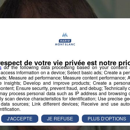
respect de votre vie privée est notre prio
s
do the following data processing based on your consent a
r access information on a device; Select basic ads; Create a per
 ads; Measure ad performance; Measure content performance; A
e insights; Develop and improve products; Create a personali
ontent; Ensure security, prevent fraud, and debug; Technically d
ay process personal data such as IP address and browsing da
vely scan device characteristics for identification; Use precise g
 data sources; Link different devices; Receive and use autom
ntification.
J'ACCEPTE
JE REFUSE
PLUS D'OPTIONS