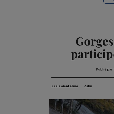
Gorges 
partici
Publié par
Radio Mont Blanc
Actus