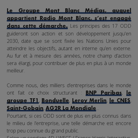
Le Groupe Mont Blanc Médias, auquel
appartient Radio Mont Blanc, s’est engagé
Les principes des 17 ODD
dans cette démarche.
guideront son action et son développement jusqu'en
2030, date que se sont fixée les Nations Unies pour
atteindre les objectifs, autant en interne qu’en externe.
Au fur et à mesure des années, notre champ d’action
sera élargi, pour contribuer de plus en plus à un monde
meilleur.
Comme nous, des milliers d’entreprises dans le monde
ont fait ce choix structurant :
,
BNP Paribas
le
,
,
,
,
groupe TF1
Bonduelle
Leroy Merlin
le CNES
,
...
Saint-Gobain
AG2R La Mondiale
Pourtant, si ces ODD sont de plus en plus connus dans
le milieu de l’entreprise, une telle démarche est encore
trop peu connue du grand public.