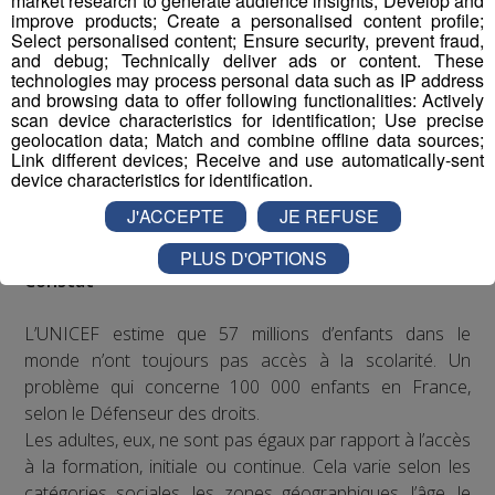
market research to generate audience insights; Develop and
improve products; Create a personalised content profile;
Select personalised content; Ensure security, prevent fraud,
and debug; Technically deliver ads or content. These
technologies may process personal data such as IP address
and browsing data to offer following functionalities: Actively
scan device characteristics for identification; Use precise
geolocation data; Match and combine offline data sources;
Link different devices; Receive and use automatically-sent
device characteristics for identification.
J'ACCEPTE
JE REFUSE
PLUS D'OPTIONS
Constat
L’UNICEF estime que 57 millions d’enfants dans le
monde n’ont toujours pas accès à la scolarité. Un
problème qui concerne 100 000 enfants en France,
selon le Défenseur des droits.
Les adultes, eux, ne sont pas égaux par rapport à l’accès
à la formation, initiale ou continue. Cela varie selon les
catégories sociales, les zones géographiques, l’âge, le