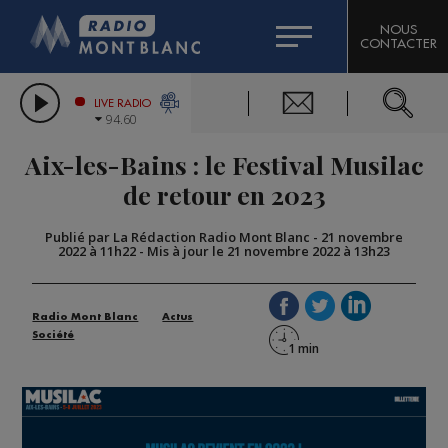
HOROSCOPE
CITIZEN MACHINERY
NOUS
CONTACTER
COMPAGNIE DU MONT-BLANC
LES CHRONIQUES DE L'EXPERT
GRAND MASSIF DOMAINES SKIABLES
LIVE RADIO
94.60
BORINI
Aix-les-Bains : le Festival Musilac
BIGARD
de retour en 2023
Publié par La Rédaction Radio Mont Blanc
-
21 novembre
2022 à 11h22
-
Mis à jour le 21 novembre 2022 à 13h23
Radio Mont Blanc
Actus
Société