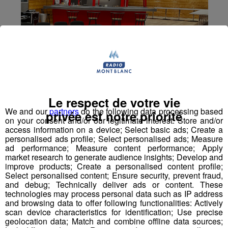
Le respect de votre vie
We and our
partners
do the following data processing based
privée est notre priorité
on your consent and/or our legitimate interest: Store and/or
access information on a device; Select basic ads; Create a
personalised ads profile; Select personalised ads; Measure
ad performance; Measure content performance; Apply
market research to generate audience insights; Develop and
improve products; Create a personalised content profile;
Select personalised content; Ensure security, prevent fraud,
and debug; Technically deliver ads or content. These
technologies may process personal data such as IP address
and browsing data to offer following functionalities: Actively
Annecy : des distributeurs de
scan device characteristics for identification; Use precise
protections périodiques gratuites
geolocation data; Match and combine offline data sources;