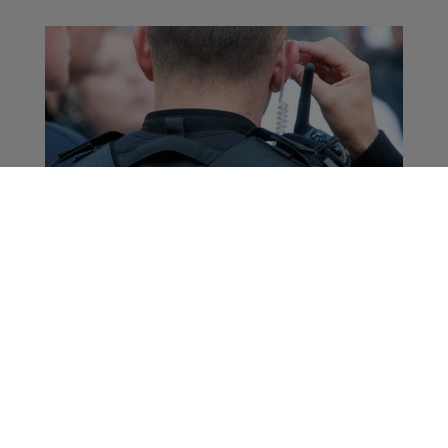
Haute-Savoie :
policiers et gendarmes
contrôlent partout le
port du masque