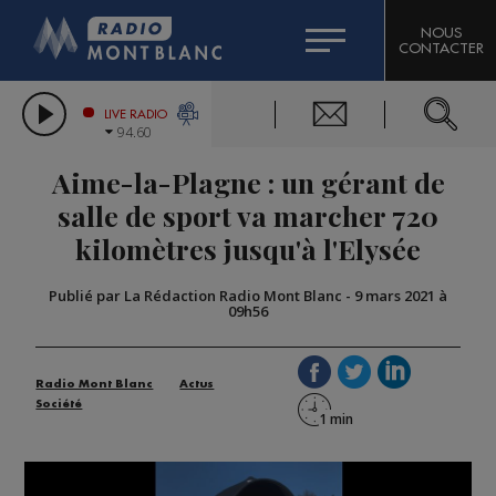
HOROSCOPE
CITIZEN MACHINERY
NOUS
CONTACTER
COMPAGNIE DU MONT-BLANC
LES CHRONIQUES DE L'EXPERT
GRAND MASSIF DOMAINES SKIABLES
LIVE RADIO
94.60
BORINI
Aime-la-Plagne : un gérant de
BIGARD
salle de sport va marcher 720
kilomètres jusqu'à l'Elysée
Publié par La Rédaction Radio Mont Blanc
-
9 mars 2021 à
09h56
Radio Mont Blanc
Actus
Société