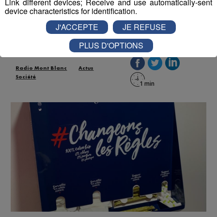
Link different devices; Receive and use automatically-sent
pour les étudiantes précaires
device characteristics for identification.
J'ACCEPTE
JE REFUSE
Publié par La Rédaction Radio Mont Blanc
-
9 mars 2021 à
10h04
PLUS D'OPTIONS
Radio Mont Blanc
Actus
Société