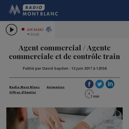
HOROSCO
CITIZEN MAC
COMPAGNIE DU M
LES CHRONIQUES D
GRAND MASSIF DOMAI
LIVE RADIO
94.60
BORINI
Agent commercial / Agente
BIGARD
commerciale et de contrôle train
Publié par David Gaydon
-
13 juin 2017 à 12h58
Radio Mont Blanc
Animation
Offres d'Emploi