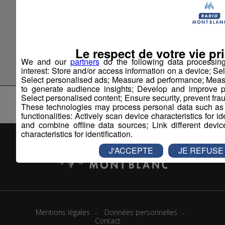
Offres d'Emploi
Le respect de votre vie pri
>> Tous les articles
We and our
partners
do the following data processin
interest: Store and/or access information on a device; Se
Select personalised ads; Measure ad performance; Meas
to generate audience insights; Develop and improve pr
Select personalised content; Ensure security, prevent fra
These technologies may process personal data such as I
functionalities: Actively scan device characteristics for i
and combine offline data sources; Link different devi
characteristics for identification.
J'ACCEPTE
JE REFUSE
Mentions légales
Données personnelles
Contact