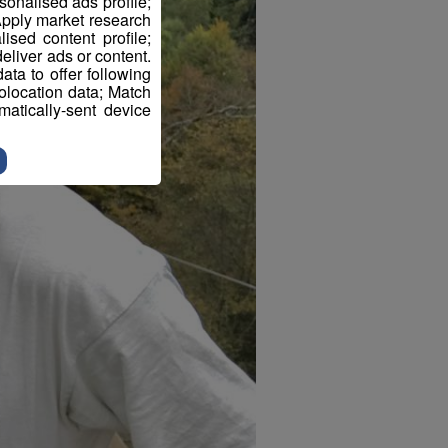
sonalised ads profile;
pply market research
sed content profile;
eliver ads or content.
ta to offer following
eolocation data; Match
atically-sent device