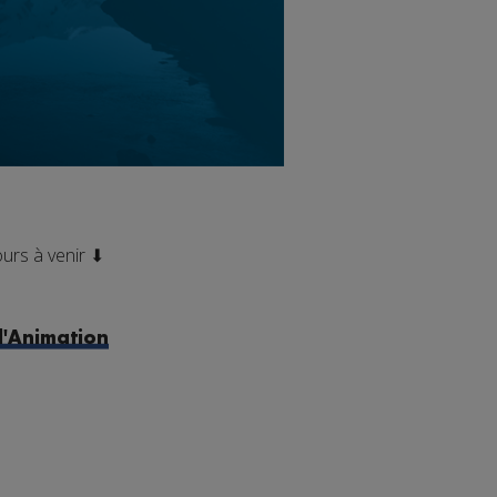
ours à venir
⬇
 l'Animation