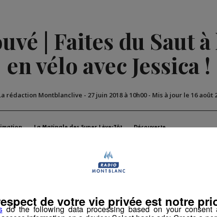
vé | Faites du Saut à l
en vélo avec Jessica !
La rédaction Montblanclive
-
27 juin 2018 à 10h00
-
Mis à jour le 16 août 
imation
La Matinale des Super Lève-Tôt
Découverte
respect de votre vie privée est notre prio
s
do the following data processing based on your consent a