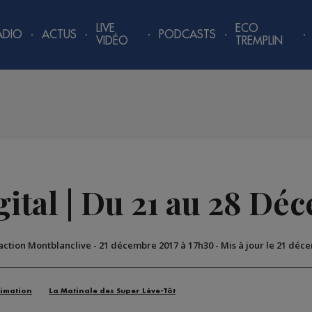
LIVE
ECO
ADIO
ACTUS
PODCASTS
VIDÉO
TREMPLIN
ital | Du 21 au 28 Dé
action Montblanclive
-
21 décembre 2017 à 17h30
-
Mis à jour le 21 déc
imation
La Matinale des Super Lève-Tôt