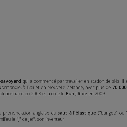
-savoyard
qui a commencé par travailler en station de skis. Il
 Normandie, à Bali et en Nouvelle Zélande, avec plus de
70 000
olutionnaire en 2008 et a créé le
Bun J Ride
en 2009.
la prononciation anglaise du
saut à l'élastique
("bungee" ou "
lieu le "J" de Jeff, son inventeur.