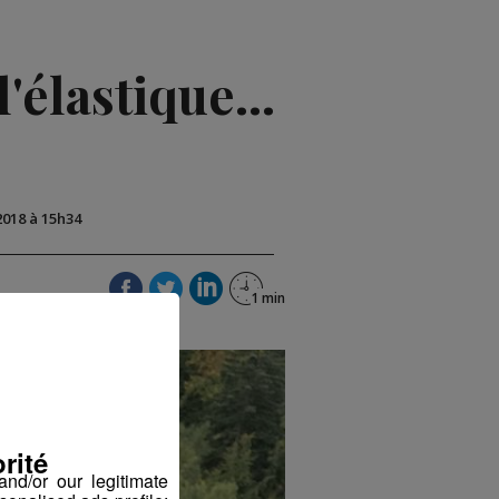
'élastique...
2018 à 15h34
rité
nd/or our legitimate