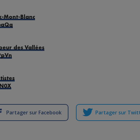
-Mont-Blanc
t6aQq
oeur des Vallées
sPpVn
tistes
1N0X
Partager sur Facebook
Partager sur Twit