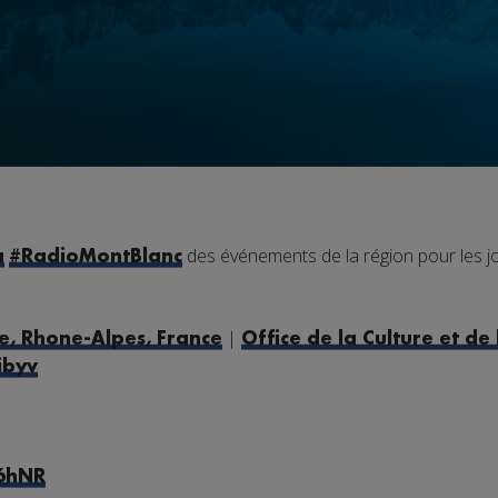
des événements de la région pour les j
a
#
RadioMontBlanc
|
e, Rhone-Alpes, France
Office de la Culture et de
ibyv
W6hNR