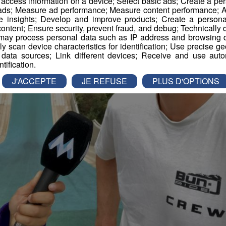
r access information on a device; Select basic ads; Create a per
 ads; Measure ad performance; Measure content performance; A
e insights; Develop and improve products; Create a personali
ontent; Ensure security, prevent fraud, and debug; Technically d
ay process personal data such as IP address and browsing da
vely scan device characteristics for identification; Use precise g
 data sources; Link different devices; Receive and use autom
ntification.
J'ACCEPTE
JE REFUSE
PLUS D'OPTIONS