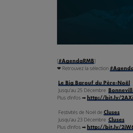
[
]
#
AgendaRMB
❤
Retrouvez la sélection
#
Agend
Le Big Barouf du Père-Noël
Jusqu'au 25 Décembre
Bonnevill
Plus d’infos
➡
http://bit.ly/2AX
Festivités de Noël de
Cluses
Jusqu'au 23 Décembre
Cluses
Plus d’infos
➡
http://bit.ly/2j