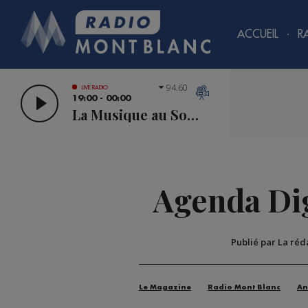
ACCUEIL
R
94.60
LIVE RADIO
19:00 - 00:00
La Musique au Sommet
Agenda Dig
Publié par La réd
Le Magazine
Radio Mont Blanc
An