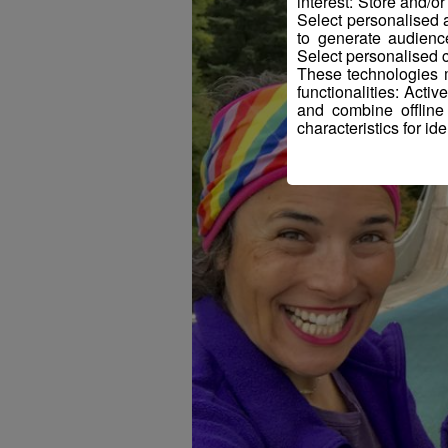
interest: Store and/o
Select personalised
to generate audienc
Select personalised c
These technologies m
functionalities: Acti
and combine offline
characteristics for ide