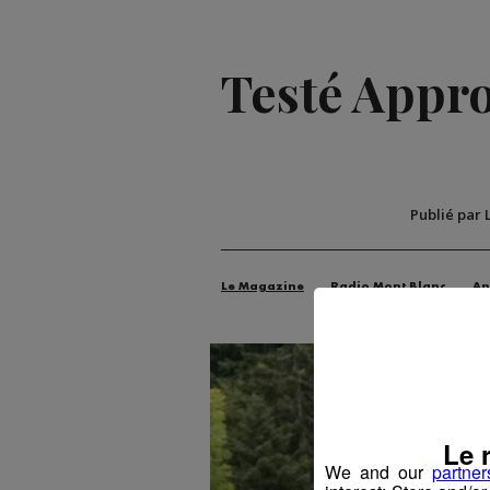
Testé Approu
Publié par 
Le Magazine
Radio Mont Blanc
An
Le 
We and our
partner