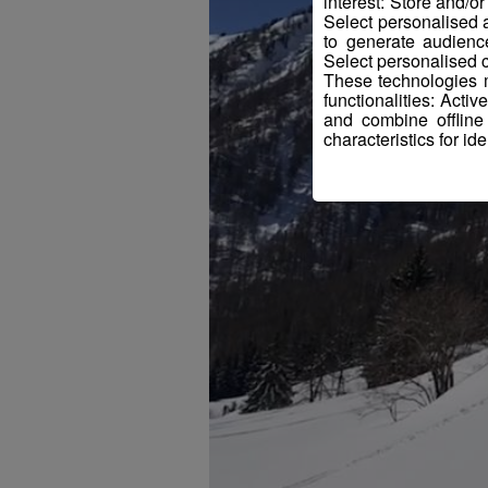
interest: Store and/o
Select personalised
to generate audienc
Select personalised c
These technologies m
functionalities: Acti
and combine offline
characteristics for ide