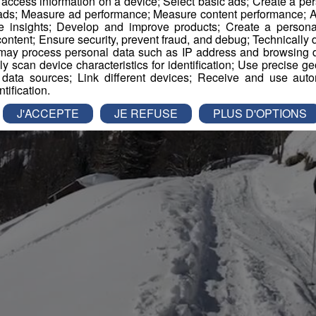
r access information on a device; Select basic ads; Create a per
 ads; Measure ad performance; Measure content performance; A
e insights; Develop and improve products; Create a personali
ontent; Ensure security, prevent fraud, and debug; Technically d
ay process personal data such as IP address and browsing da
vely scan device characteristics for identification; Use precise g
 data sources; Link different devices; Receive and use autom
ntification.
J'ACCEPTE
JE REFUSE
PLUS D'OPTIONS