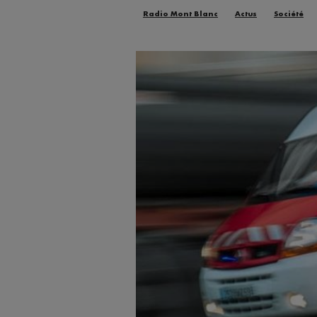
Radio Mont Blanc
Actus
Société