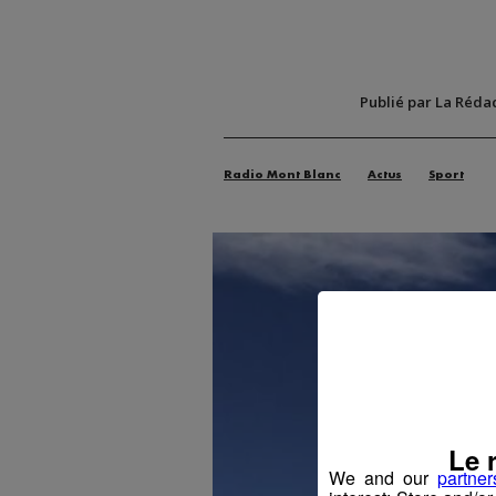
Publié par La Réda
Radio Mont Blanc
Actus
Sport
Le 
We and our
partner