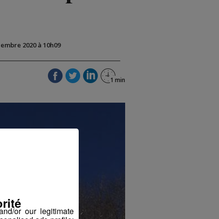
écembre 2020 à 10h09
rité
nd/or our legitimate