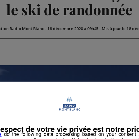
le ski de randonnée
ction Radio Mont Blanc
-
18 décembre 2020 à 09h45
-
Mis à jour le 18 d
respect de votre vie privée est notre prio
s
do the following data processing based on your consent a