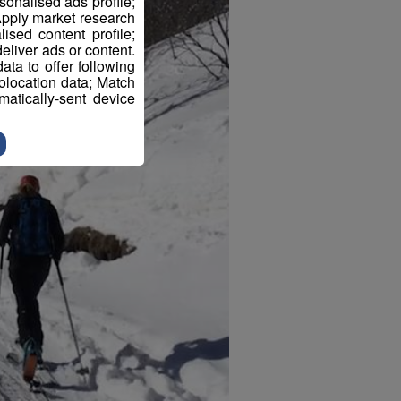
sonalised ads profile;
pply market research
sed content profile;
eliver ads or content.
ta to offer following
eolocation data; Match
atically-sent device