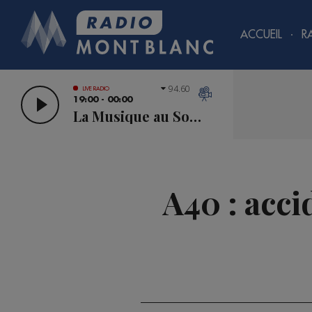
ACCUEIL
R
94.60
LIVE RADIO
19:00 - 00:00
La Musique au Sommet
A40 : acci